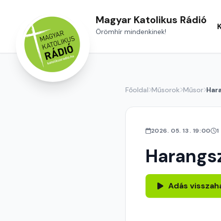
Magyar Katolikus Rádió
Örömhír mindenkinek!
Főoldal
Műsorok
Műsor
Har
2026. 05. 13. 19:00
1
Harangs
Adás visszah