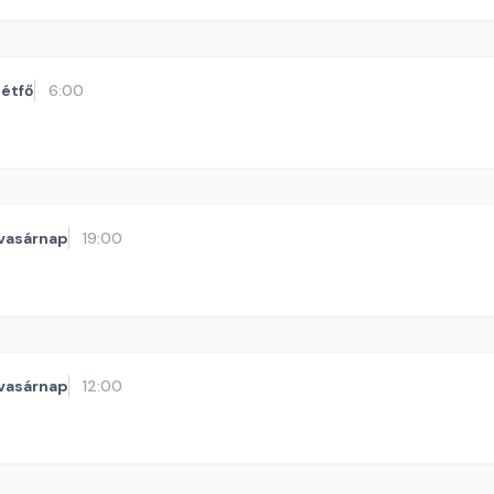
étfő
6:00
vasárnap
19:00
vasárnap
12:00