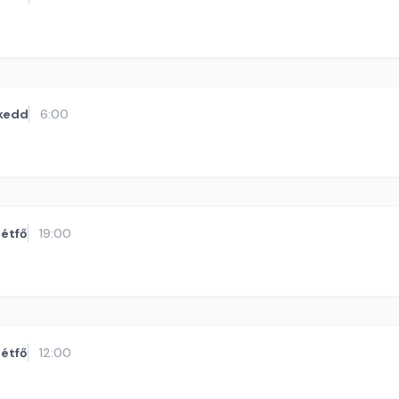
kedd
6:00
étfő
19:00
étfő
12:00