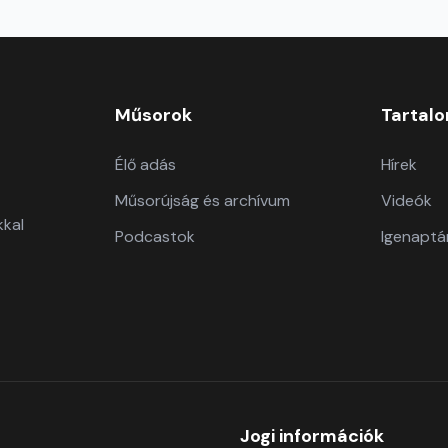
Műsorok
Tartal
Élő adás
Hírek
Műsorújság és archívum
Videók
kkal
Podcastok
Igenaptá
Jogi információk