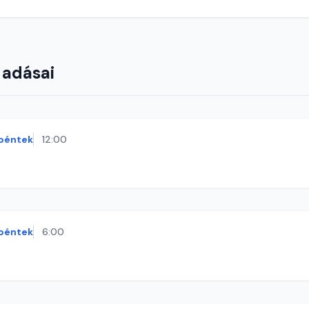
 adásai
péntek
12:00
péntek
6:00