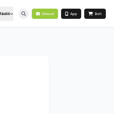
Rádió
Hírlevél
App
Bolt