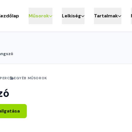
Kezdőlap
Műsorok
Lelkiség
Tartalmak
angszó
 PERC
EGYÉB MŰSOROK
zó
allgatása