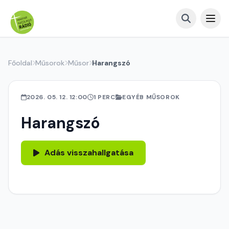
Főoldal
Műsorok
Műsor
Harangszó
2026. 05. 12. 12:00
1 PERC
EGYÉB MŰSOROK
Harangszó
Adás visszahallgatása