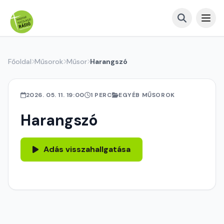
Főoldal
Műsorok
Műsor
Harangszó
2026. 05. 11. 19:00
1 PERC
EGYÉB MŰSOROK
Harangszó
Adás visszahallgatása