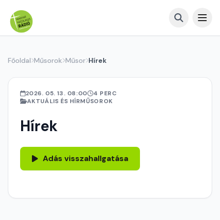
Főoldal
Műsorok
Műsor
Hírek
2026. 05. 13. 08:00
4 PERC
AKTUÁLIS ÉS HÍRMŰSOROK
Hírek
Adás visszahallgatása