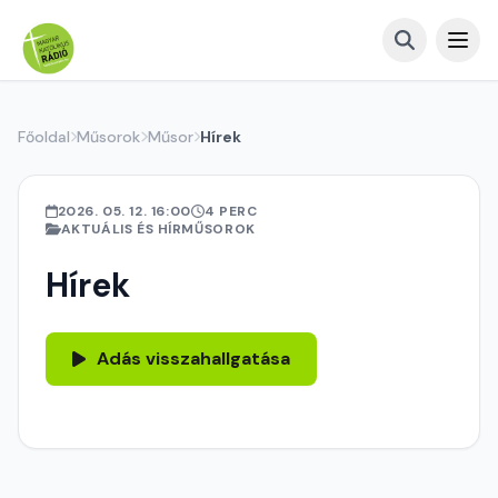
Főoldal
Műsorok
Műsor
Hírek
2026. 05. 12. 16:00
4 PERC
AKTUÁLIS ÉS HÍRMŰSOROK
Hírek
Adás visszahallgatása