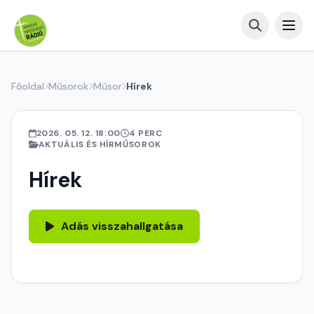
Főoldal
Műsorok
Műsor
Hírek
2026. 05. 12. 18:00
4 PERC
AKTUÁLIS ÉS HÍRMŰSOROK
Hírek
Adás visszahallgatása