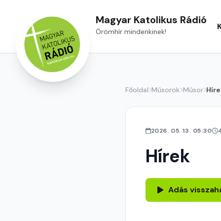
Magyar Katolikus Rádió
Örömhír mindenkinek!
Főoldal
Műsorok
Műsor
Híre
2026. 05. 13. 05:30
Hírek
Adás visszah