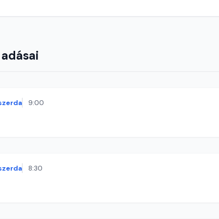
 adásai
szerda
9:00
szerda
8:30