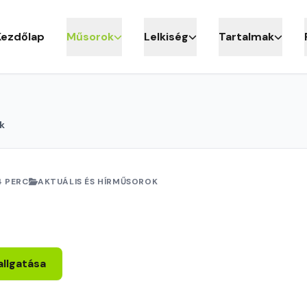
Kezdőlap
Műsorok
Lelkiség
Tartalmak
k
4 PERC
AKTUÁLIS ÉS HÍRMŰSOROK
allgatása