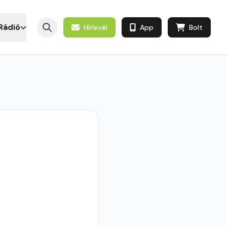
Rádió
Hírlevél
App
Bolt