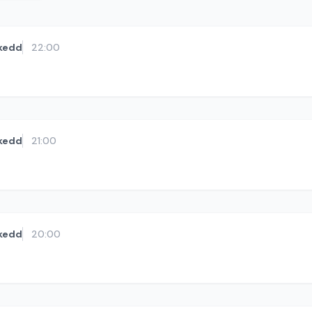
kedd
22:00
kedd
21:00
kedd
20:00