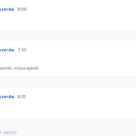
szerda
8:00
szerda
7:30
szemle, műsorajánló
szerda
6:01
ST NÉZED