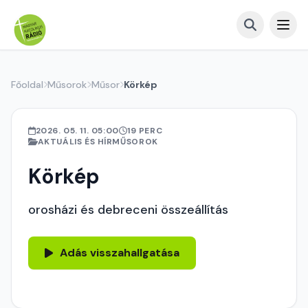
Főoldal
Műsorok
Műsor
Körkép
2026. 05. 11. 05:00
19 PERC
AKTUÁLIS ÉS HÍRMŰSOROK
Körkép
orosházi és debreceni összeállítás
Adás visszahallgatása