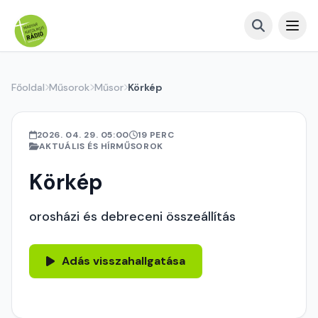
Főoldal
Műsorok
Műsor
Körkép
2026. 04. 29. 05:00
19 PERC
AKTUÁLIS ÉS HÍRMŰSOROK
Körkép
orosházi és debreceni összeállítás
Adás visszahallgatása