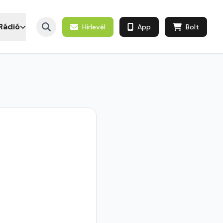
Rádió
Hírlevél
App
Bolt