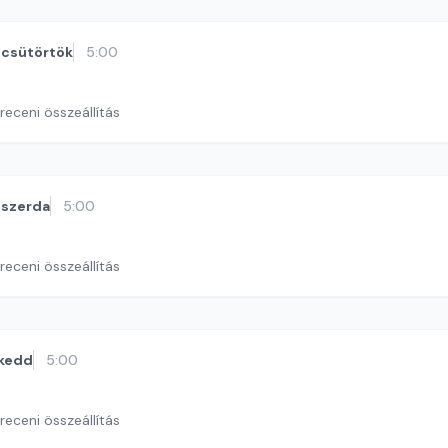
csütörtök
5:00
eceni összeállítás
szerda
5:00
eceni összeállítás
kedd
5:00
eceni összeállítás