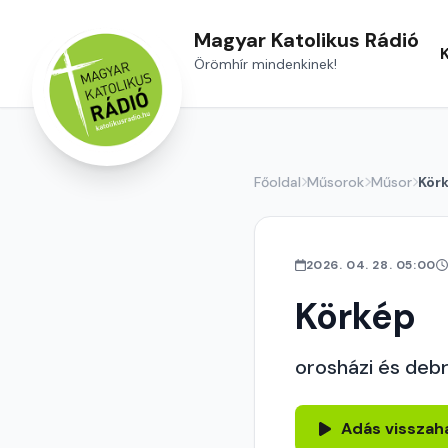
Magyar Katolikus Rádió
Örömhír mindenkinek!
Főoldal
Műsorok
Műsor
Kör
2026. 04. 28. 05:00
Körkép
orosházi és debr
Adás visszah