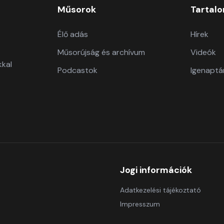
Műsorok
Tartal
Élő adás
Hírek
Műsorújság és archívum
Videók
kkal
Podcastok
Igenaptá
Jogi információk
Adatkezelési tájékoztató
Impresszum