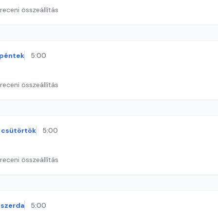
eceni összeállítás
péntek
5:00
eceni összeállítás
csütörtök
5:00
eceni összeállítás
szerda
5:00