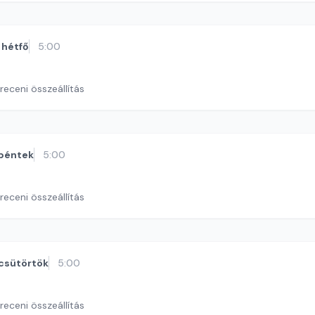
hétfő
5:00
eceni összeállítás
péntek
5:00
eceni összeállítás
csütörtök
5:00
eceni összeállítás