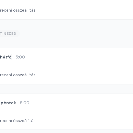
eceni összeállítás
ST NÉZED
hétfő
5:00
eceni összeállítás
péntek
5:00
eceni összeállítás