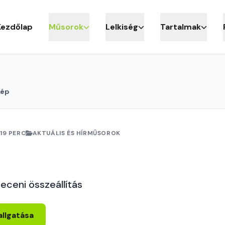
Kezdőlap
Műsorok
Lelkiség
Tartalmak
kép
19 PERC
AKTUÁLIS ÉS HÍRMŰSOROK
eceni összeállítás
allgatása