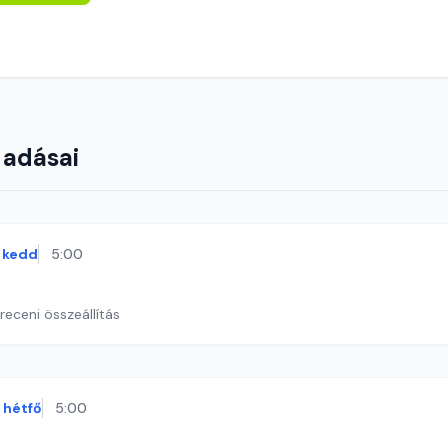
 adásai
kedd
5:00
eceni összeállítás
hétfő
5:00