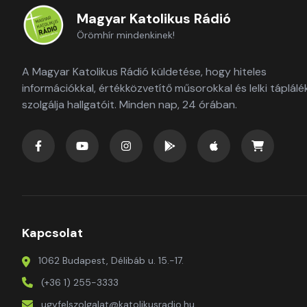
Magyar Katolikus Rádió
Örömhír mindenkinek!
A Magyar Katolikus Rádió küldetése, hogy hiteles
információkkal, értékközvetítő műsorokkal és lelki táplálé
szolgálja hallgatóit. Minden nap, 24 órában.
Kapcsolat
1062 Budapest, Délibáb u. 15.-17.
(+36 1) 255-3333
ugyfelszolgalat@katolikusradio.hu