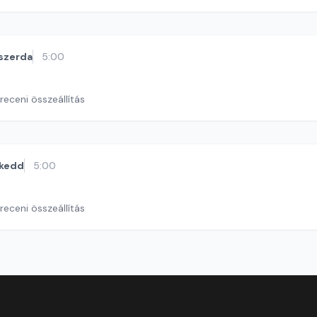
szerda
5:00
eceni összeállítás
kedd
5:00
eceni összeállítás