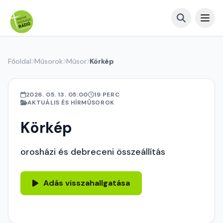
Főoldal
Műsorok
Műsor
Körkép
2026. 05. 13. 05:00
19 PERC
AKTUÁLIS ÉS HÍRMŰSOROK
Körkép
orosházi és debreceni összeállítás
Adás visszahallgatása