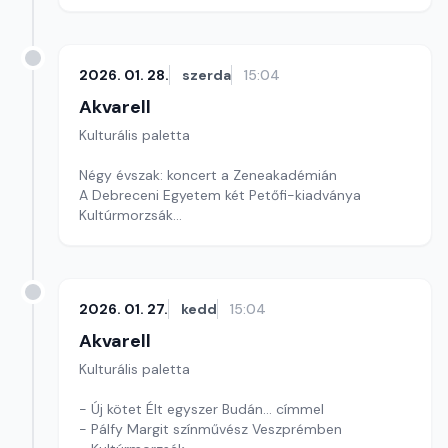
2026. 01. 28.
szerda
15:04
Akvarell
Kulturális paletta
Négy évszak: koncert a Zeneakadémián
A Debreceni Egyetem két Petőfi-kiadványa
Kultúrmorzsák
Szerkesztő: Fazekas Gyöngyvér
2026. 01. 27.
kedd
15:04
Akvarell
Kulturális paletta
- Új kötet Élt egyszer Budán… címmel
- Pálfy Margit színművész Veszprémben