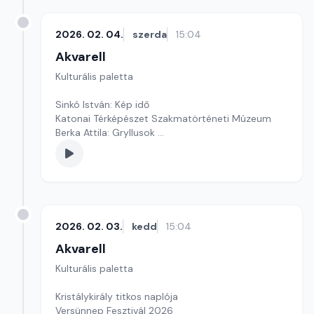
2026. 02. 04.
szerda
15:04
Akvarell
Kulturális paletta
Sinkó István: Kép idő
Katonai Térképészet Szakmatörténeti Múzeum
Berka Attila: Gryllusok
Szerkesztő: Fazekas Gyöngyvér
2026. 02. 03.
kedd
15:04
Akvarell
Kulturális paletta
Kristálykirály titkos naplója
Versünnep Fesztivál 2026