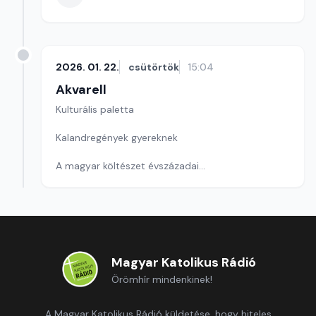
2026. 01. 22.
csütörtök
15:04
Akvarell
Kulturális paletta
Kalandregények gyereknek
A magyar költészet évszázadai
Programajánló a magyar kultúra napján
Szerkesztő: Nagy György András
Magyar Katolikus Rádió
Örömhír mindenkinek!
A Magyar Katolikus Rádió küldetése, hogy hiteles