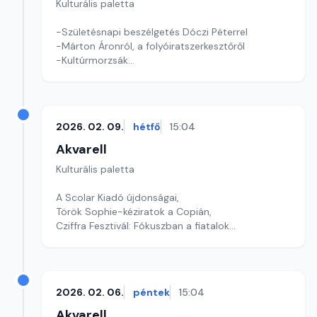
Kulturális paletta
-Születésnapi beszélgetés Dóczi Péterrel
-Márton Áronról, a folyóiratszerkesztőről
-Kultúrmorzsák
Szerkesztő: Tóth J. András
2026. 02. 09.
hétfő
15:04
Akvarell
Kulturális paletta
A Scolar Kiadó újdonságai,
Török Sophie-kéziratok a Copián,
Cziffra Fesztivál: Fókuszban a fiatalok
szerkesztő: Szentimrei Kristóf
2026. 02. 06.
péntek
15:04
Akvarell