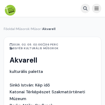
Főoldal
Műsorok
Műsor
Akvarell
2026. 02. 05. 02:00
36 PERC
EGYÉB KULTURÁLIS MŰSOROK
Akvarell
kulturális paletta
Sinkó István: Kép idő
Katonai Térképészet Szakmatörténeti
Múzeum