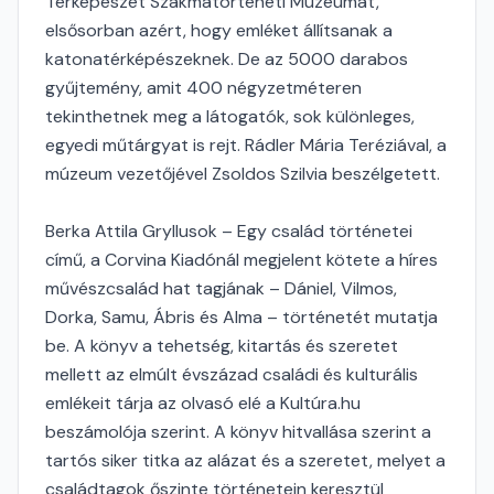
Térképészet Szakmatörténeti Múzeumát,
elsősorban azért, hogy emléket állítsanak a
katonatérképészeknek. De az 5000 darabos
gyűjtemény, amit 400 négyzetméteren
tekinthetnek meg a látogatók, sok különleges,
egyedi műtárgyat is rejt. Rádler Mária Teréziával, a
múzeum vezetőjével Zsoldos Szilvia beszélgetett.
Berka Attila Gryllusok – Egy család történetei
című, a Corvina Kiadónál megjelent kötete a híres
művészcsalád hat tagjának – Dániel, Vilmos,
Dorka, Samu, Ábris és Alma – történetét mutatja
be. A könyv a tehetség, kitartás és szeretet
mellett az elmúlt évszázad családi és kulturális
emlékeit tárja az olvasó elé a Kultúra.hu
beszámolója szerint. A könyv hitvallása szerint a
tartós siker titka az alázat és a szeretet, melyet a
családtagok őszinte történetein keresztül