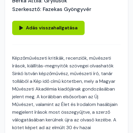
Berka Attila: Gryllusok
Szerkesztő: Fazekas Gyöngyvér
Adás visszahallgatása
Képzőművészeti kritikák, recenziók, művészeti
írások, kiállítás-megnyitók szövegei olvashatók
Sinkó István képzőművész, művészeti író, tanár
tollából a Kép idő című kötetben, mely a Magyar
Művészeti Akadémia kiadójának gondozásában
jelent meg. A korábban elsősorban az Új
Művészet, valamint az Élet és Irodalom hasábjain
megjelent írások most összegyűjtve, a szerző
válogatásában kerülnek újra az olvasó kezébe. A
kötet képet ad az elmúlt 30 év hazai