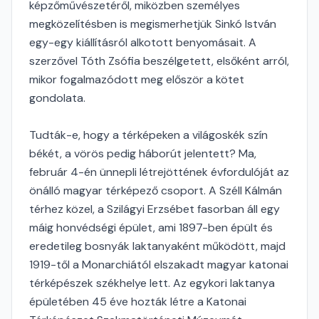
képzőművészetéről, miközben személyes
megközelítésben is megismerhetjük Sinkó István
egy-egy kiállításról alkotott benyomásait. A
szerzővel Tóth Zsófia beszélgetett, elsőként arról,
mikor fogalmazódott meg először a kötet
gondolata.
Tudták-e, hogy a térképeken a világoskék szín
békét, a vörös pedig háborút jelentett? Ma,
február 4-én ünnepli létrejöttének évfordulóját az
önálló magyar térképező csoport. A Széll Kálmán
térhez közel, a Szilágyi Erzsébet fasorban áll egy
máig honvédségi épület, ami 1897-ben épült és
eredetileg bosnyák laktanyaként működött, majd
1919-től a Monarchiától elszakadt magyar katonai
térképészek székhelye lett. Az egykori laktanya
épületében 45 éve hozták létre a Katonai