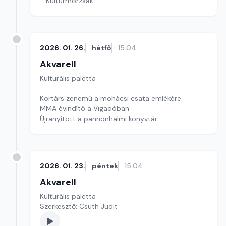
- Kultúrmorzsák
Szerkesztő: Tóth J. András
2026. 01. 26.
hétfő
15:04
Akvarell
Kulturális paletta
Kortárs zenemű a mohácsi csata emlékére
MMA évindító a Vigadóban
Újranyitott a pannonhalmi könyvtár
szerkesztő: Szentimrei Kristóf
2026. 01. 23.
péntek
15:04
Akvarell
Kulturális paletta
Szerkesztő: Csuth Judit