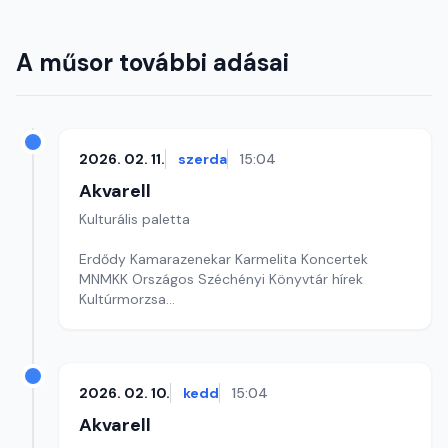
A műsor további adásai
2026. 02. 11.
szerda
15:04
Akvarell
Kulturális paletta
Erdődy Kamarazenekar Karmelita Koncertek
MNMKK Országos Széchényi Könyvtár hírek
Kultúrmorzsa
Szerkesztő: Fazekas Gyöngyvér
2026. 02. 10.
kedd
15:04
Akvarell