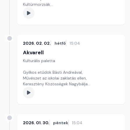
Kultúrmorzsák
Szerkesztő: Csuth Judit
2026. 02. 02.
hétfő
15:04
Akvarell
Kulturális paletta
Gyilkos etűdök Básti Andreával,
Művészet az iskolai zaklatás ellen,
Keresztény Közösségek Nagybálja
szerkesztő: Szentimrei Kristóf
2026. 01. 30.
péntek
15:04