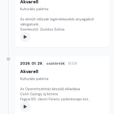
Akvarell
Kulturális paletta
Az elmúlt időszak legérdekesebb anyagaiból
válogatunk.
Szerkesztő: Zsoldos Szilvia
2026. 01. 29.
csütörtök
15:04
Akvarell
Kulturális paletta
Az Operettszínház készülő előadása
Csóti György új kötete
Fegya 80: Jávori Ferenc születésnapi est
Szerkesztő: Nagy György András