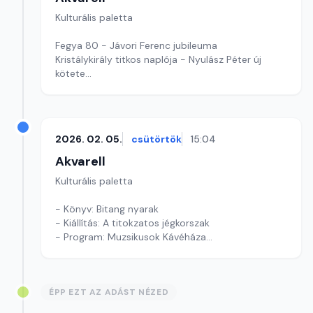
Kulturális paletta
Fegya 80 - Jávori Ferenc jubileuma
Kristálykirály titkos naplója - Nyulász Péter új
kötete
Szerkesztő: Gyarmathy Dóra
2026. 02. 05.
csütörtök
15:04
Akvarell
Kulturális paletta
- Könyv: Bitang nyarak
- Kiállítás: A titokzatos jégkorszak
- Program: Muzsikusok Kávéháza
Szerkesztő: Tóth János András
ÉPP EZT AZ ADÁST NÉZED