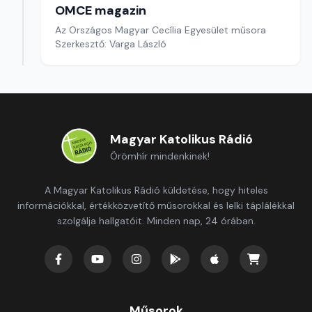
OMCE magazin
Az Országos Magyar Cecília Egyesület műsora
Szerkesztő: Varga László
Magyar Katolikus Rádió
Örömhír mindenkinek!
A Magyar Katolikus Rádió küldetése, hogy hiteles
információkkal, értékközvetítő műsorokkal és lelki táplálékkal
szolgálja hallgatóit. Minden nap, 24 órában.
Műsorok