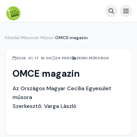
Főoldal
Műsorok
Műsor
OMCE magazin
2026. 01. 17. 16:04
24 PERC
ZENEI MŰSOROK
OMCE magazin
Az Országos Magyar Cecília Egyesület
műsora
Szerkesztő: Varga László