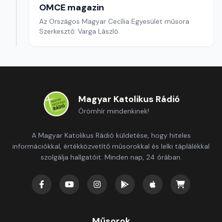
OMCE magazin
Az Országos Magyar Cecília Egyesület műsora
Szerkesztő: Varga László
Magyar Katolikus Rádió
Örömhír mindenkinek!
A Magyar Katolikus Rádió küldetése, hogy hiteles
információkkal, értékközvetítő műsorokkal és lelki táplálékkal
szolgálja hallgatóit. Minden nap, 24 órában.
Műsorok