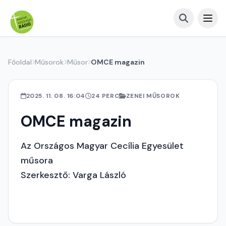
Főoldal
Műsorok
Műsor
OMCE magazin
2025. 11. 08. 16:04
24 PERC
ZENEI MŰSOROK
OMCE magazin
Az Országos Magyar Cecília Egyesület
műsora
Szerkesztő: Varga László