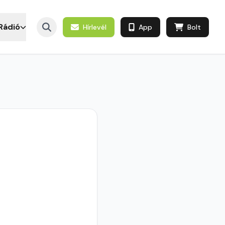
Rádió
Hírlevél
App
Bolt