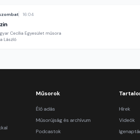
szombat
16:04
zin
yar Cecília Egyesület műsora
a László
Műsorok
Tartal
Élő adás
Hírek
Műsorújság és archívum
Videók
kkal
Podcastok
Igenaptá