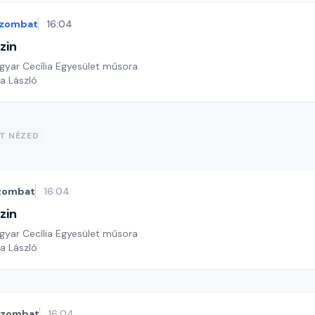
zombat
16:04
zin
yar Cecília Egyesület műsora
a László
ST NÉZED
zombat
16:04
zin
yar Cecília Egyesület műsora
a László
szombat
16:04