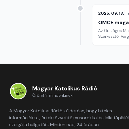
2025. 09. 13.
OMCE maga
Az Országos Mag
Szerkesztő: Varg
Magyar Katolikus Rádió
Örömhír mindenkinek!
A Magyar Katolikus Rádió küldetése, hogy hiteles
információkkal, értékközvetítő műsorokkal és lelki táplálé
szolgálja hallgatóit. Minden nap, 24 órában.