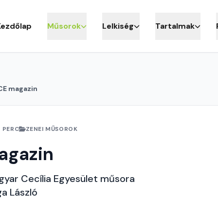
Kezdőlap
Műsorok
Lelkiség
Tartalmak
E magazin
 PERC
ZENEI MŰSOROK
agazin
yar Cecília Egyesület műsora
ga László