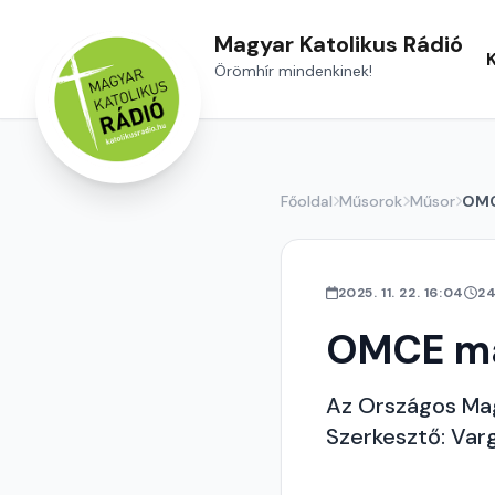
Magyar Katolikus Rádió
Örömhír mindenkinek!
Főoldal
Műsorok
Műsor
OMC
2025. 11. 22. 16:04
24
OMCE m
Az Országos Mag
Szerkesztő: Var