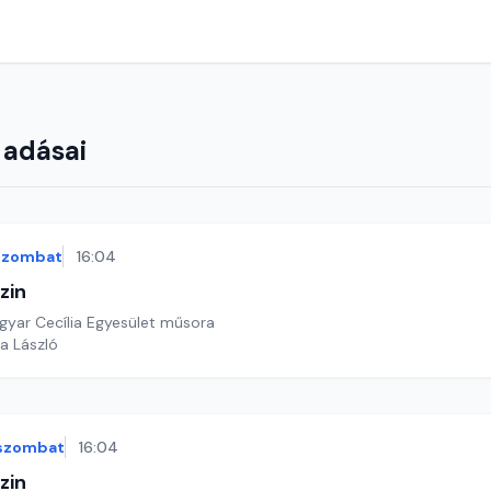
 adásai
szombat
16:04
zin
yar Cecília Egyesület műsora
a László
szombat
16:04
zin