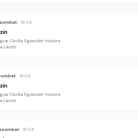
szombat
16:04
zin
yar Cecília Egyesület műsora
a László
zombat
16:04
zin
yar Cecília Egyesület műsora
a László
szombat
16:04