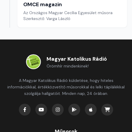
OMCE magazin
Az Országos Magyar Cecília Egyesület műsora
Szerkesztő: Varga László
Magyar Katolikus Rádió
Örömhír mindenkinek!
A Magyar Katolikus Rádió küldetése, hogy hiteles
információkkal, értékközvetítő műsorokkal és lelki táplálékkal
szolgálja hallgatóit. Minden nap, 24 órában.
Műsorok