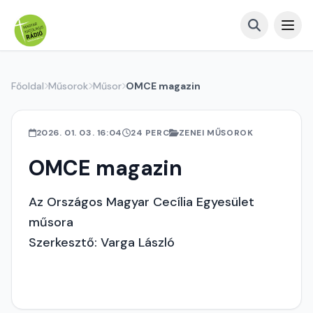
Főoldal
Műsorok
Műsor
OMCE magazin
2026. 01. 03. 16:04
24 PERC
ZENEI MŰSOROK
OMCE magazin
Az Országos Magyar Cecília Egyesület
műsora
Szerkesztő: Varga László