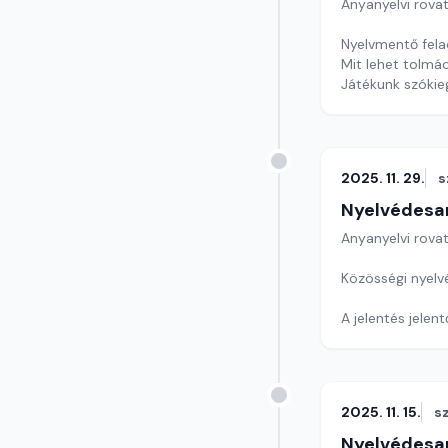
Anyanyelvi rova
Nyelvmentő fela
Mit lehet tolmác
Játékunk szókie
Szerkesztő: Nag
2025. 11. 29.
s
Nyelvédesa
Anyanyelvi rova
Közösségi nyelvé
A jelentés jelen
Szerkesztő: Nag
2025. 11. 15.
s
Nyelvédesa