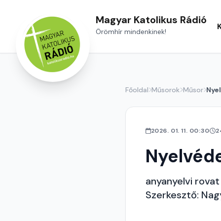
Magyar Katolikus Rádió
Örömhír mindenkinek!
Főoldal
Műsorok
Műsor
Nye
2026. 01. 11. 00:30
2
Nyelvéd
anyanyelvi rovat
Szerkesztő: Nag