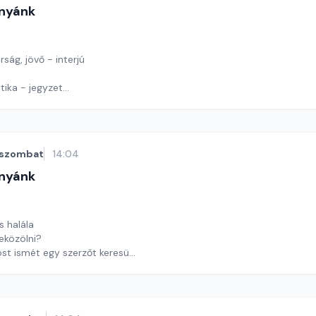
nyánk
t
ság, jövő - interjú
tika - jegyzet
tűkirakó
y György András
szombat
14:04
nyánk
t
s halála
eközölni?
t ismét egy szerzőt keresünk
y György András