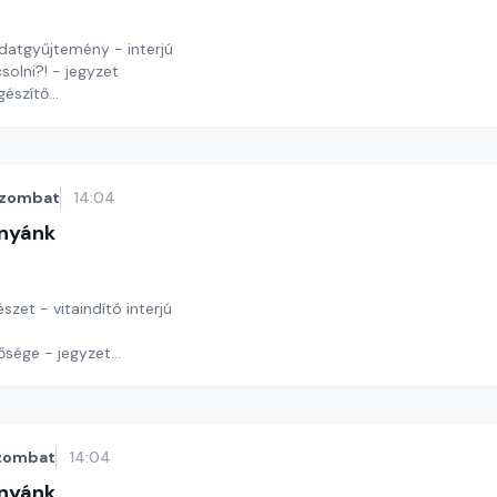
t
datgyűjtemény - interjú
solni?! - jegyzet
gészítő
y György András
zombat
14:04
nyánk
t
szet - vitaindító interjú
tősége - jegyzet
y György András
zombat
14:04
nyánk