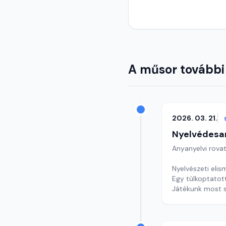
A műsor további
2026. 03. 21.
Nyelvédesa
Anyanyelvi rova
Nyelvészeti eli
Egy túlkoptatott
Játékunk most 
Szerkesztő: Nag