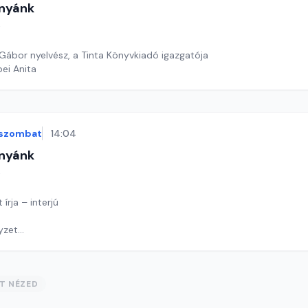
nyánk
t
Gábor nyelvész, a Tinta Könyvkiadó igazgatója
ei Anita
szombat
14:04
nyánk
t
 írja – interjú
yzet
y címet keresünk
y György András
ST NÉZED