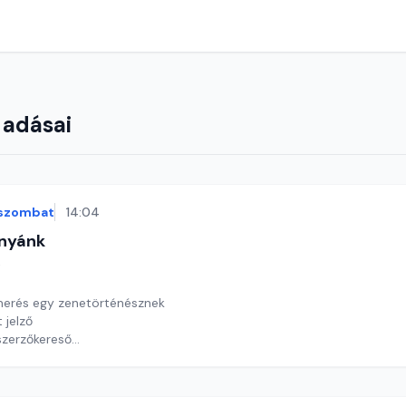
 adásai
szombat
14:04
nyánk
t
smerés egy zenetörténésznek
 jelző
szerzőkereső
y György András