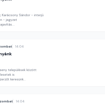
t
, Karácsony Sándor - interjú
n - jegyzet
ajavítás.
y György András
zombat
14:04
nyánk
t
seny települések között
lesetek is
szerzőt keresünk
y György András
szombat
14:04