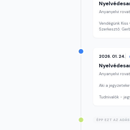
Nyelvédesa
Anyanyelvi rova
Vendégünk Kiss 
Szerkesztő: Gerb
2026. 01. 24.
Nyelvédesa
Anyanyelvi rova
Aki a jegyzeteket
Tudnivalók - jeg
Játék: Ismét eg
Szerkesztő: Nag
ÉPP EZT AZ ADÁ