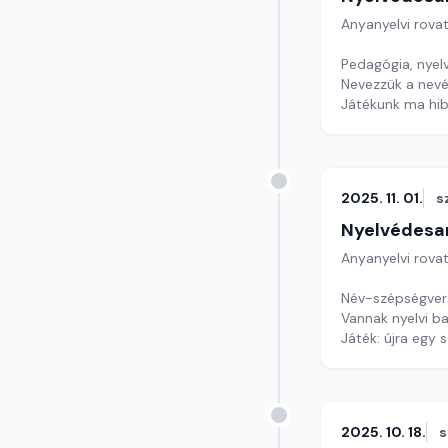
Anyanyelvi rova
Pedagógia, nyelv
Nevezzük a nevé
Játékunk ma hib
Szerkesztő: Nag
2025. 11. 01.
s
Nyelvédesa
Anyanyelvi rova
Név-szépségver
Vannak nyelvi ba
Játék: újra egy 
Szerkesztő: Nag
2025. 10. 18.