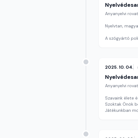
Nyelvédesa
Anyanyelvi rova
Nyelvtan, magyar
A szógyártó poli
Játékunk ma be
Szerkesztő: Nag
2025. 10. 04.
Nyelvédesa
Anyanyelvi rova
Szavaink élete é
Szoktak Önök b
Játékunkban mos
Szerkesztő: Nag