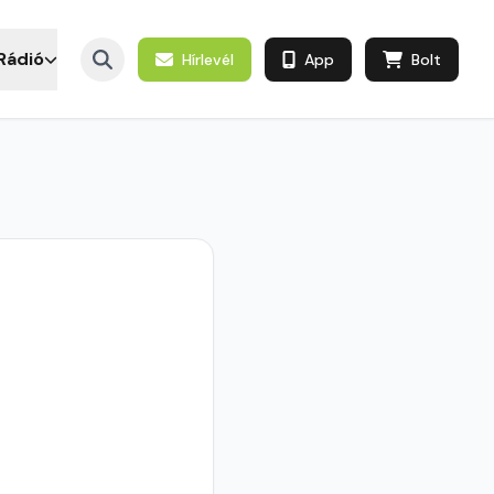
Rádió
Hírlevél
App
Bolt