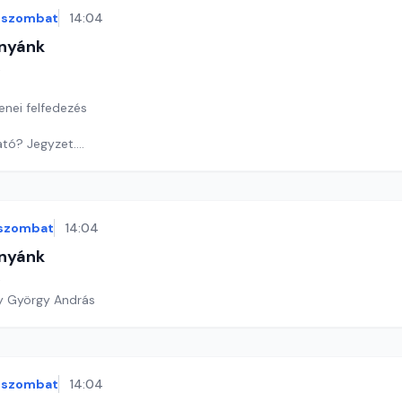
szombat
14:04
nyánk
t
zenei felfedezés
ató? Jegyzet.
űkirakós.
y György András
szombat
14:04
nyánk
t
y György András
szombat
14:04