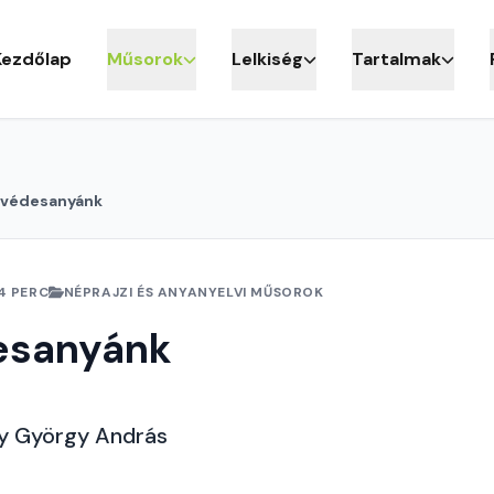
Kezdőlap
Műsorok
Lelkiség
Tartalmak
lvédesanyánk
4 PERC
NÉPRAJZI ÉS ANYANYELVI MŰSOROK
esanyánk
y György András