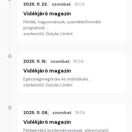
2025. 11. 22.
szombat
18:04
Vidékjáró magazin
Példák, hagyományok, szemléletformáló
programok ...
szerkesztő: Gulyás Lóránt
2025. 11. 15.
szombat
18:04
Vidékjáró magazin
Egészségmegőrzés és múltidézés ...
szerkesztő: Gulyás Lóránt
2025. 11. 08.
szombat
18:04
Vidékjáró magazin
Példaértékű kezdeményezések, előremutató