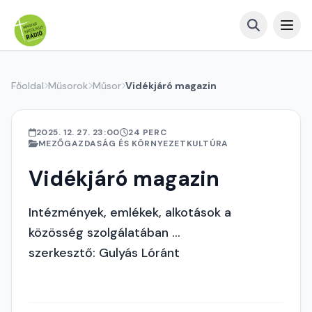
Főoldal
Műsorok
Műsor
Vidékjáró magazin
2025. 12. 27. 23:00
24 PERC
MEZŐGAZDASÁG ÉS KÖRNYEZETKULTÚRA
Vidékjáró magazin
Intézmények, emlékek, alkotások a
közösség szolgálatában ...
szerkesztő: Gulyás Lóránt