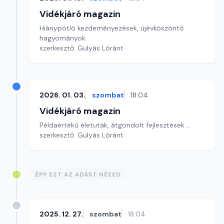
Vidékjáró magazin
Hiánypótló kezdeményezések, újévköszöntő
hagyományok
szerkesztő: Gulyás Lóránt
2026. 01. 03.
szombat
18:04
Vidékjáró magazin
Példaértékű életutak, átgondolt fejlesztések ...
szerkesztő: Gulyás Lóránt
ÉPP EZT AZ ADÁST NÉZED
2025. 12. 27.
szombat
18:04