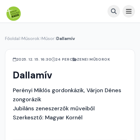
Főoldal
Műsorok
Műsor
Dallamív
2025. 12. 15. 16:30
24 PERC
ZENEI MŰSOROK
Dallamív
Perényi Miklós gordonkázik, Várjon Dénes
zongorázik
Jubiláns zeneszerzők műveiből
Szerkesztő: Magyar Kornél