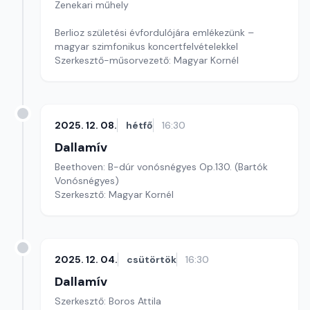
Zenekari műhely
Berlioz születési évfordulójára emlékezünk –
magyar szimfonikus koncertfelvételekkel
Szerkesztő-műsorvezető: Magyar Kornél
2025. 12. 08.
hétfő
16:30
Dallamív
Beethoven: B-dúr vonósnégyes Op.130. (Bartók
Vonósnégyes)
Szerkesztő: Magyar Kornél
2025. 12. 04.
csütörtök
16:30
Dallamív
Szerkesztő: Boros Attila