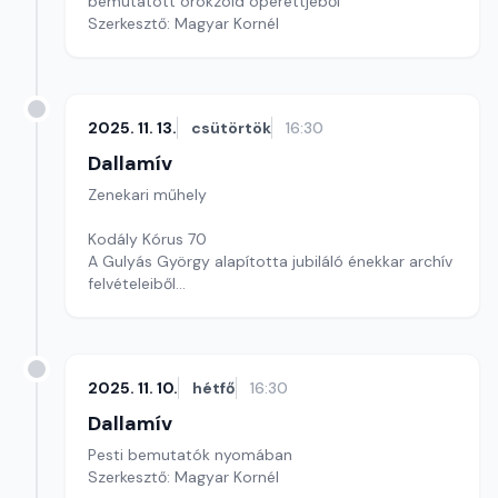
bemutatott örökzöld operettjéből
Szerkesztő: Magyar Kornél
2025. 11. 13.
csütörtök
16:30
Dallamív
Zenekari műhely
Kodály Kórus 70
A Gulyás György alapította jubiláló énekkar archív
felvételeiből
Szerkesztő-műsorvezető: Magyar Kornél
2025. 11. 10.
hétfő
16:30
Dallamív
Pesti bemutatók nyomában
Szerkesztő: Magyar Kornél