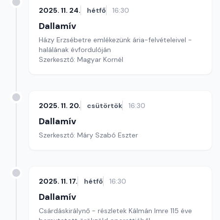
2025. 11. 24.
hétfő
16:30
Dallamív
Házy Erzsébetre emlékezünk ária-felvételeivel -
halálának évfordulóján
Szerkesztő: Magyar Kornél
2025. 11. 20.
csütörtök
16:30
Dallamív
Szerkesztő: Máry Szabó Eszter
2025. 11. 17.
hétfő
16:30
Dallamív
Csárdáskirálynő - részletek Kálmán Imre 115 éve