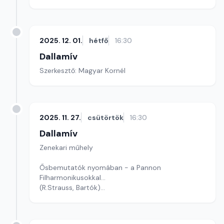
2025. 12. 01.
hétfő
16:30
Dallamív
Szerkesztő: Magyar Kornél
2025. 11. 27.
csütörtök
16:30
Dallamív
Zenekari műhely
Ősbemutatók nyomában - a Pannon
Filharmonikusokkal...
(R.Strauss, Bartók)
Szerkesztő-műsorvezető: Magyar Kornél