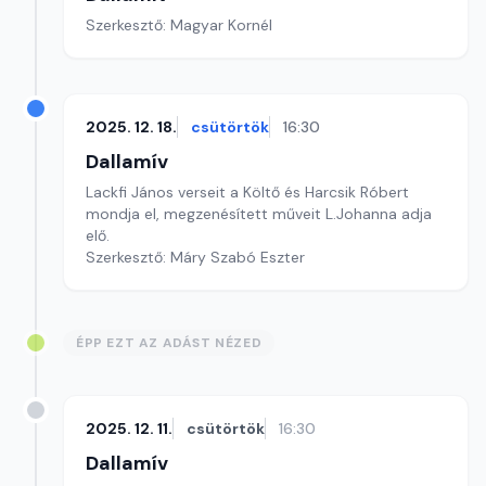
Szerkesztő: Magyar Kornél
2025. 12. 18.
csütörtök
16:30
Dallamív
Lackfi János verseit a Költő és Harcsik Róbert
mondja el, megzenésített műveit L.Johanna adja
elő.
Szerkesztő: Máry Szabó Eszter
ÉPP EZT AZ ADÁST NÉZED
2025. 12. 11.
csütörtök
16:30
Dallamív