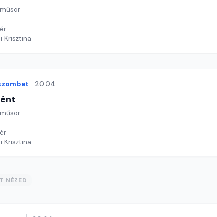
 műsor
ér.
i Krisztina
szombat
20:04
tént
 műsor
ér
i Krisztina
ST NÉZED