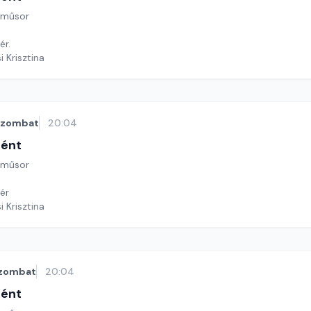
 műsor
ér.
i Krisztina
szombat
20:04
tént
 műsor
ér
i Krisztina
zombat
20:04
tént