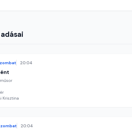
 adásai
szombat
20:04
tént
 műsor
ér
i Krisztina
szombat
20:04