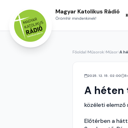
Magyar Katolikus Rádió
Örömhír mindenkinek!
Főoldal
Műsorok
Műsor
A hé
2025. 12. 15. 02:00
5
A héten 
közéleti elemző
Előtérben a hátt