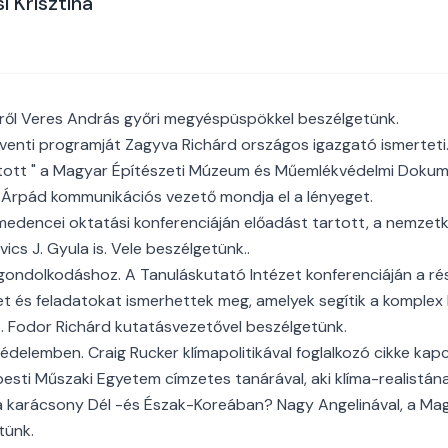
i Krisztina
ől Veres András győri megyéspüspökkel beszélgetünk.
dventi programját Zagyva Richárd országos igazgató ismerteti
dított " a Magyar Építészeti Múzeum és Műemlékvédelmi Doku
si Árpád kommunikációs vezető mondja el a lényeget.
medencei oktatási konferenciáján előadást tartott, a nemzetkö
cs J. Gyula is. Vele beszélgetünk..
 gondolkodáshoz. A Tanuláskutató Intézet konferenciáján a ré
t és feladatokat ismerhettek meg, amelyek segítik a komplex k
t. Fodor Richárd kutatásvezetővel beszélgetünk.
édelemben. Craig Rucker klímapolitikával foglalkozó cikke ka
esti Műszaki Egyetem címzetes tanárával, aki klíma-realistána
a karácsony Dél -és Észak-Koreában? Nagy Angelinával, a Mag
tünk.