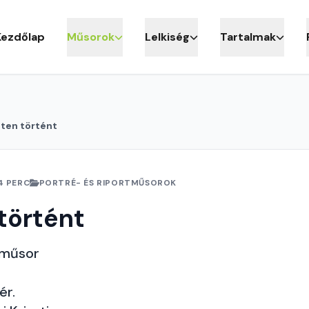
Kezdőlap
Műsorok
Lelkiség
Tartalmak
ten történt
4 PERC
PORTRÉ- ÉS RIPORTMŰSOROK
történt
 műsor
ér.