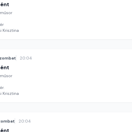
tént
 műsor
ér
i Krisztina
zombat
20:04
tént
 műsor
ér.
i Krisztina
zombat
20:04
tént