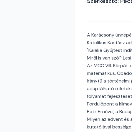
Szerkesztő: Pécs
A Karácsony ünnepér
Katolikus Karitász a
"Kaláka Gyűjtést in
Miről is van szó? Le
Az MCC VIII. Kárpát-
matematikus, Obádovi
Iránytű a történelmi
adaptálható ötleteke
folyamat fejlesztésé
Fordulópont a klímav
Petz Ernővel, a Budap
Milyen az advent és 
kutatójával beszélge