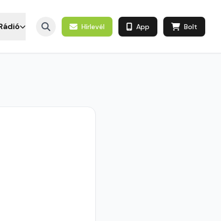
Rádió
Hírlevél
App
Bolt