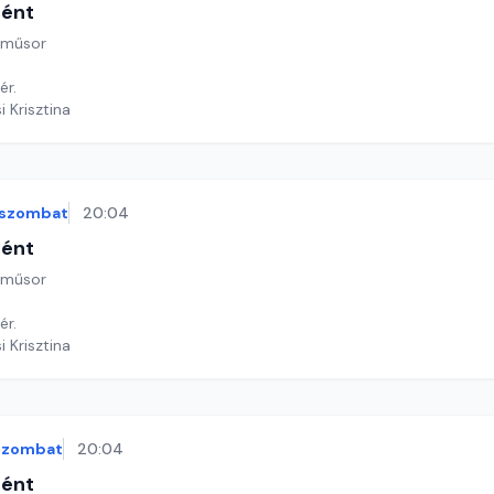
tént
 műsor
ér.
i Krisztina
szombat
20:04
tént
 műsor
ér.
i Krisztina
szombat
20:04
tént