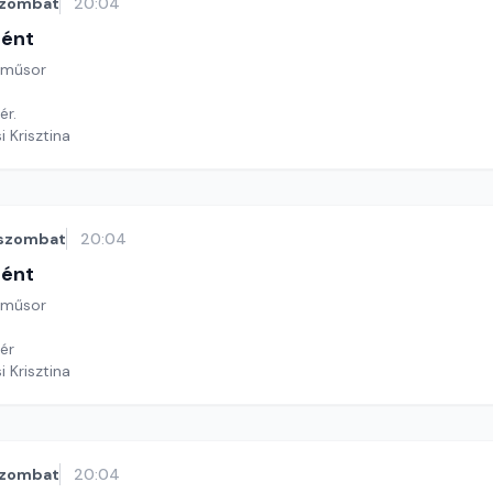
zombat
20:04
tént
 műsor
ér.
i Krisztina
szombat
20:04
tént
 műsor
ér
i Krisztina
zombat
20:04