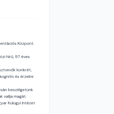
.
mentációs Központ.
zi hírű, 97 éves
sztvevők konkrét,
ognitív és érzelmi
pcsán beszélgetünk
k vallja magát.
yar Külügyi Intézet