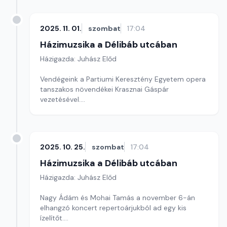
2025. 11. 01.
szombat
17:04
Házimuzsika a Délibáb utcában
Házigazda: Juhász Előd
Vendégeink a Partiumi Keresztény Egyetem opera
tanszakos növendékei Krasznai Gáspár
vezetésével.
Társszerkesztő: Bögös Henrietta
2025. 10. 25.
szombat
17:04
Házimuzsika a Délibáb utcában
Házigazda: Juhász Előd
Nagy Ádám és Mohai Tamás a november 6-án
elhangzó koncert repertoárjukból ad egy kis
ízelítőt.