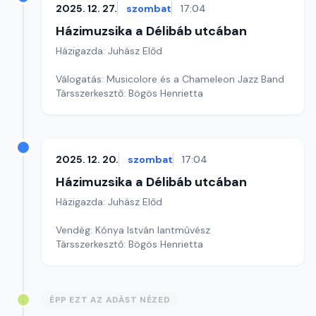
2025. 12. 27.
szombat
17:04
Házimuzsika a Délibáb utcában
Házigazda: Juhász Előd
Válogatás: Musicolore és a Chameleon Jazz Band
Társszerkesztő: Bögös Henrietta
2025. 12. 20.
szombat
17:04
Házimuzsika a Délibáb utcában
Házigazda: Juhász Előd
Vendég: Kónya István lantművész
Társszerkesztő: Bögös Henrietta
ÉPP EZT AZ ADÁST NÉZED