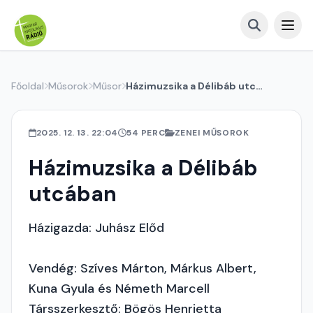
Főoldal
Műsorok
Műsor
Házimuzsika a Délibáb utcában
2025. 12. 13. 22:04
54 PERC
ZENEI MŰSOROK
Házimuzsika a Délibáb
utcában
Házigazda: Juhász Előd
Vendég: Szíves Márton, Márkus Albert,
Kuna Gyula és Németh Marcell
Társszerkesztő: Bögös Henrietta