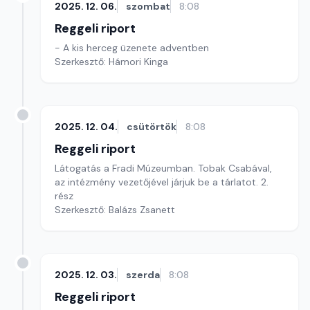
2025. 12. 06.
szombat
8:08
Reggeli riport
- A kis herceg üzenete adventben
Szerkesztő: Hámori Kinga
2025. 12. 04.
csütörtök
8:08
Reggeli riport
Látogatás a Fradi Múzeumban. Tobak Csabával,
az intézmény vezetőjével járjuk be a tárlatot. 2.
rész
Szerkesztő: Balázs Zsanett
2025. 12. 03.
szerda
8:08
Reggeli riport