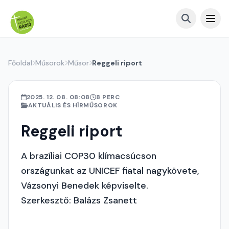
Főoldal
Műsorok
Műsor
Reggeli riport
2025. 12. 08. 08:08
8 PERC
AKTUÁLIS ÉS HÍRMŰSOROK
Reggeli riport
A brazíliai COP30 klímacsúcson
országunkat az UNICEF fiatal nagykövete,
Vázsonyi Benedek képviselte.
Szerkesztő: Balázs Zsanett