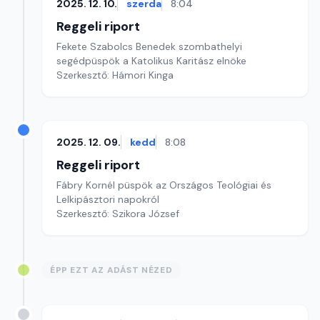
2025. 12. 10.
szerda
8:04
Reggeli riport
Fekete Szabolcs Benedek szombathelyi
segédpüspök a Katolikus Karitász elnöke
Szerkesztő: Hámori Kinga
2025. 12. 09.
kedd
8:08
Reggeli riport
Fábry Kornél püspök az Országos Teológiai és
Lelkipásztori napokról
Szerkesztő: Szikora József
ÉPP EZT AZ ADÁST NÉZED