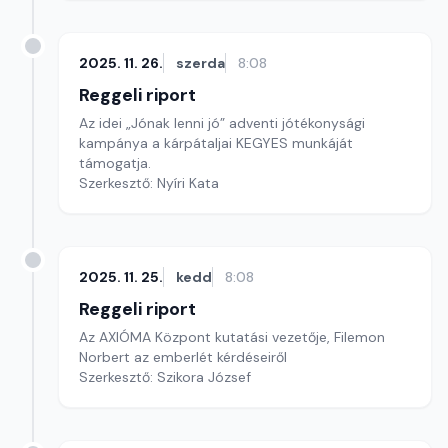
2025. 11. 26.
szerda
8:08
Reggeli riport
Az idei „Jónak lenni jó” adventi jótékonysági
kampánya a kárpátaljai KEGYES munkáját
támogatja.
Szerkesztő: Nyíri Kata
2025. 11. 25.
kedd
8:08
Reggeli riport
Az AXIÓMA Központ kutatási vezetője, Filemon
Norbert az emberlét kérdéseiről
Szerkesztő: Szikora József