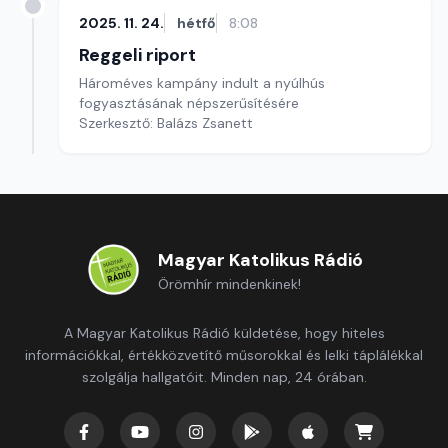
2025. 11. 24.
hétfő
8:08
Reggeli riport
Hároméves kampány indult a nyúlhús
fogyasztásának népszerűsítésére
Szerkesztő: Balázs Zsanett
Magyar Katolikus Rádió
Örömhír mindenkinek!
A Magyar Katolikus Rádió küldetése, hogy hiteles
információkkal, értékközvetítő műsorokkal és lelki táplálékkal
szolgálja hallgatóit. Minden nap, 24 órában.