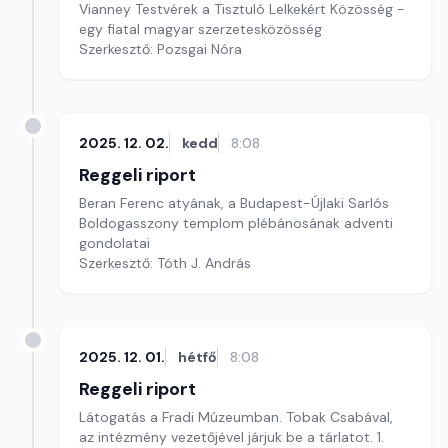
Vianney Testvérek a Tisztuló Lelkekért Közösség -
egy fiatal magyar szerzetesközösség
Szerkesztő: Pozsgai Nóra
2025. 12. 02.
kedd
8:08
Reggeli riport
Beran Ferenc atyának, a Budapest-Újlaki Sarlós
Boldogasszony templom plébánosának adventi
gondolatai
Szerkesztő: Tóth J. András
2025. 12. 01.
hétfő
8:08
Reggeli riport
Látogatás a Fradi Múzeumban. Tobak Csabával,
az intézmény vezetőjével járjuk be a tárlatot. 1.