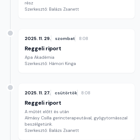
rész
Szerkesztő: Balázs Zsanett
2025. 11. 29.
szombat
8:08
Reggeli riport
Apa Akadémia
Szerkesztő: Hámori Kinga
2025. 11. 27.
csütörtök
8:08
Reggeli riport
A műtét előtt és után
Almásy Csilla gerincterapeutával, gyógytornásszal
beszélgetünk.
Szerkesztő: Balázs Zsanett