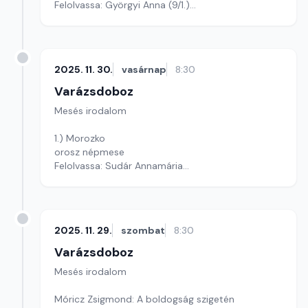
Felolvassa: Györgyi Anna (9/1.)
Szerkesztő: Varga Andrea
2025. 11. 30.
vasárnap
8:30
Varázsdoboz
Mesés irodalom
1.) Morozko
orosz népmese
Felolvassa: Sudár Annamária
Szerkesztő: Varga Andrea
2025. 11. 29.
szombat
8:30
Varázsdoboz
Mesés irodalom
Móricz Zsigmond: A boldogság szigetén