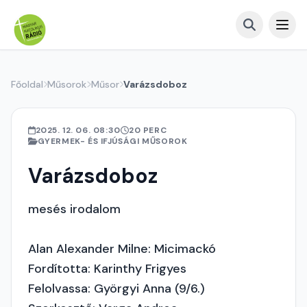
Főoldal
Műsorok
Műsor
Varázsdoboz
2025. 12. 06. 08:30
20 PERC
GYERMEK- ÉS IFJÚSÁGI MŰSOROK
Varázsdoboz
mesés irodalom
Alan Alexander Milne: Micimackó
Fordította: Karinthy Frigyes
Felolvassa: Györgyi Anna (9/6.)