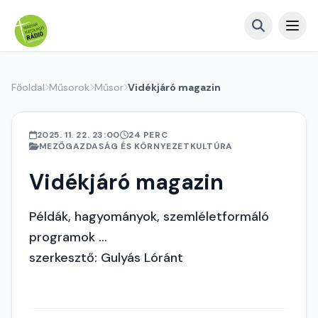
Főoldal
Műsorok
Műsor
Vidékjáró magazin
2025. 11. 22. 23:00
24 PERC
MEZŐGAZDASÁG ÉS KÖRNYEZETKULTÚRA
Vidékjáró magazin
Példák, hagyományok, szemléletformáló
programok ...
szerkesztő: Gulyás Lóránt