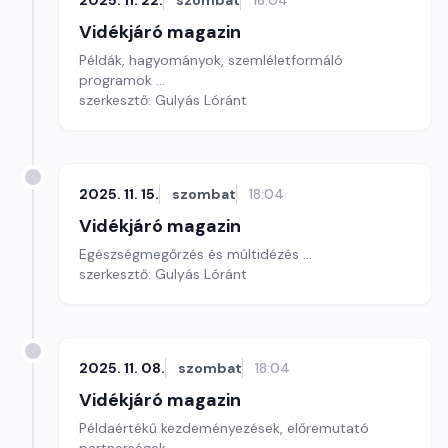
2025. 11. 22.
szombat
18:04
Vidékjáró magazin
Példák, hagyományok, szemléletformáló
programok ...
szerkesztő: Gulyás Lóránt
2025. 11. 15.
szombat
18:04
Vidékjáró magazin
Egészségmegőrzés és múltidézés ...
szerkesztő: Gulyás Lóránt
2025. 11. 08.
szombat
18:04
Vidékjáró magazin
Példaértékű kezdeményezések, előremutató