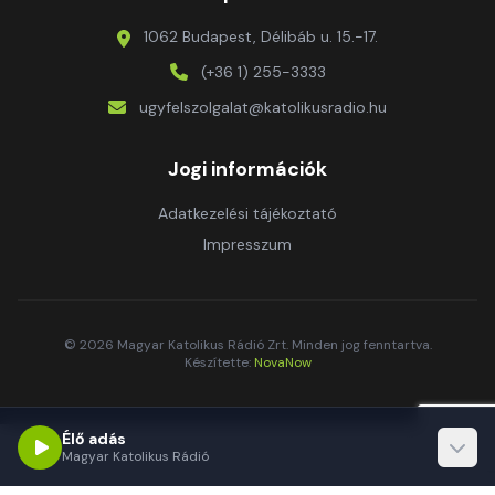
1062 Budapest, Délibáb u. 15.-17.
(+36 1) 255-3333
ugyfelszolgalat@katolikusradio.hu
Jogi információk
Adatkezelési tájékoztató
Impresszum
© 2026 Magyar Katolikus Rádió Zrt. Minden jog fenntartva.
Készítette:
NovaNow
Élő adás
Magyar Katolikus Rádió