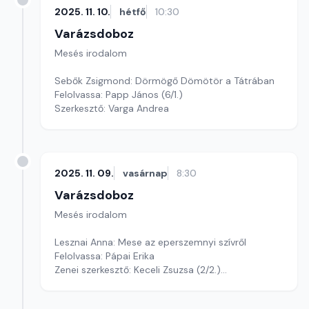
2025. 11. 10.
hétfő
10:30
Varázsdoboz
Mesés irodalom
Sebők Zsigmond: Dörmögő Dömötör a Tátrában
Felolvassa: Papp János (6/1.)
Szerkesztő: Varga Andrea
2025. 11. 09.
vasárnap
8:30
Varázsdoboz
Mesés irodalom
Lesznai Anna: Mese az eperszemnyi szívről
Felolvassa: Pápai Erika
Zenei szerkesztő: Keceli Zsuzsa (2/2.)
Szerkesztő: Varga Andrea