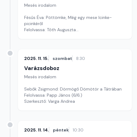
Mesés irodalom
Fésűs Éva: Pöttömke, Még egy mese Icinke-
picinkéről
Felolvassa: Tóth Auguszta
Szerkesztő: Varga Andrea
2025. 11. 15.
szombat
8:30
Varázsdoboz
Mesés irodalom
Sebők Zsigmond: Dörmögő Dömötör a Tátrában
Felolvassa: Papp János (6/6.)
Szerkesztő: Varga Andrea
2025. 11. 14.
péntek
10:30