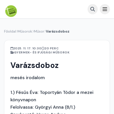
Főoldal
Műsorok
Műsor
Varázsdoboz
2025. 11. 17. 10:30
20 PERC
GYERMEK- ÉS IFJÚSÁGI MŰSOROK
Varázsdoboz
mesés irodalom
1.) Fésűs Éva: Toportyán Tódor a mezei
könyvnapon
Felolvassa: Györgyi Anna (8/1.)