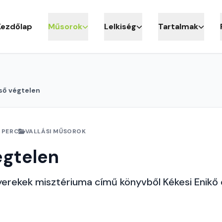
Kezdőlap
Műsorok
Lelkiség
Tartalmak
ső végtelen
 PERC
VALLÁSI MŰSOROK
égtelen
erekek misztériuma című könyvből Kékesi Enikő o