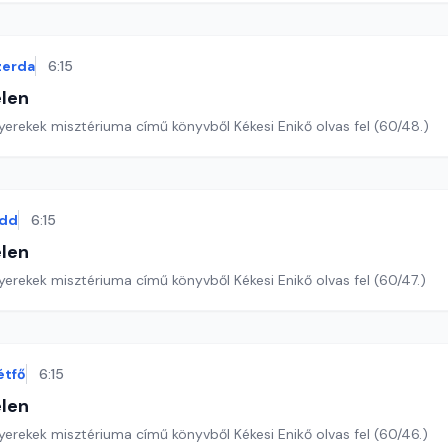
zerda
6:15
len
yerekek misztériuma című könyvből Kékesi Enikő olvas fel (60/48.)
dd
6:15
len
erekek misztériuma című könyvből Kékesi Enikő olvas fel (60/47.)
étfő
6:15
len
erekek misztériuma című könyvből Kékesi Enikő olvas fel (60/46.)