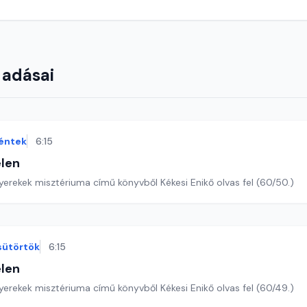
 adásai
éntek
6:15
len
yerekek misztériuma című könyvből Kékesi Enikő olvas fel (60/50.)
sütörtök
6:15
len
yerekek misztériuma című könyvből Kékesi Enikő olvas fel (60/49.)