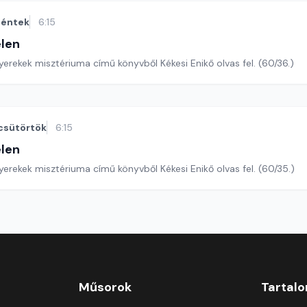
éntek
6:15
len
erekek misztériuma című könyvből Kékesi Enikő olvas fel. (60/36.)
csütörtök
6:15
len
erekek misztériuma című könyvből Kékesi Enikő olvas fel. (60/35.)
Műsorok
Tartal