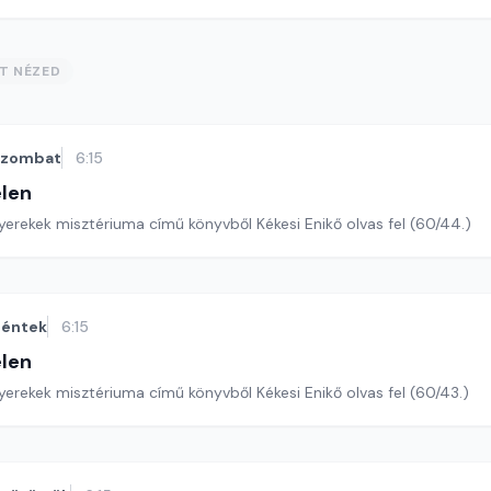
ST NÉZED
szombat
6:15
len
yerekek misztériuma című könyvből Kékesi Enikő olvas fel (60/44.)
éntek
6:15
len
erekek misztériuma című könyvből Kékesi Enikő olvas fel (60/43.)