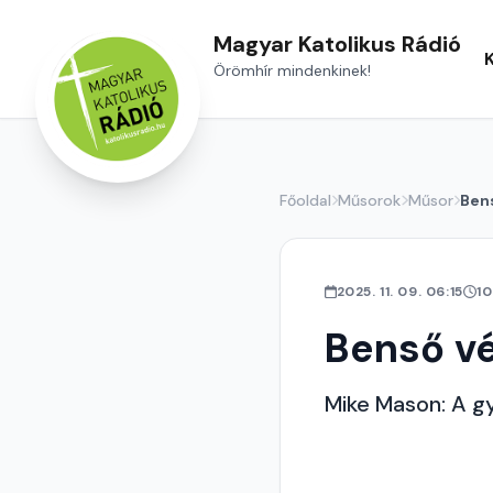
Magyar Katolikus Rádió
Örömhír mindenkinek!
Főoldal
Műsorok
Műsor
Ben
2025. 11. 09. 06:15
10
Benső v
Mike Mason: A gy