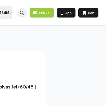
Rádió
Hírlevél
App
Bolt
lvas fel (60/45.)