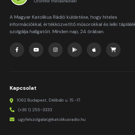
Örömhír mindenkinek!
A Magyar Katolikus Rádió küldetése, hogy hiteles
információkkal, értékközvetítő műsorokkal és lelki táplálé
szolgálja hallgatóit. Minden nap, 24 órában.
Kapcsolat
1062 Budapest, Délibáb u. 15.-17.
(+36 1) 255-3333
ugyfelszolgalat@katolikusradio.hu