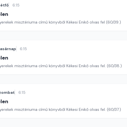
étfő
6:15
len
erekek misztériuma című könyvből Kékesi Enikő olvas fel (60/39.)
vasárnap
6:15
len
erekek misztériuma című könyvből Kékesi Enikő olvas fel. (60/38.)
zombat
6:15
len
erekek misztériuma című könyvből Kékesi Enikő olvas fel. (60/37.)