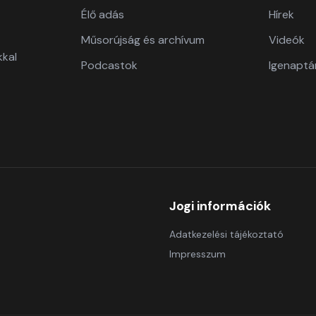
Élő adás
Hírek
Műsorújság és archívum
Videók
kkal
Podcastok
Igenaptá
Jogi információk
Adatkezelési tájékoztató
Impresszum