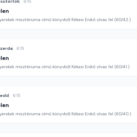
sütörtök
6:15
len
erekek misztériuma című könyvből Kékesi Enikő olvas fel (60/42.)
szerda
6:15
len
erekek misztériuma című könyvből Kékesi Enikő olvas fel (60/41.)
kedd
6:15
len
yerekek misztériuma című könyvből Kékesi Enikő olvas fel (60/40.)