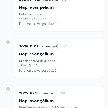
Napi evangélium
Halottak napja
** Mt 11,25-30 **
Felolvassa: Varga László
2025. 11. 01.
szombat
5:34
Napi evangélium
Mindenszentek ünnepe
** Mt 5,1-12a **
Felolvassa: Varga László
2025. 10. 31.
péntek
5:34
Napi evangélium
Páratlan év, évközi idő 30. hét, péntek