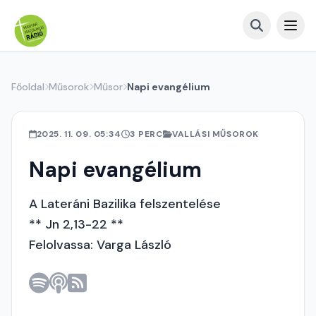
Főoldal
Műsorok
Műsor
Napi evangélium
2025. 11. 09. 05:34
3 PERC
VALLÁSI MŰSOROK
Napi evangélium
A Lateráni Bazilika felszentelése
** Jn 2,13-22 **
Felolvassa: Varga László