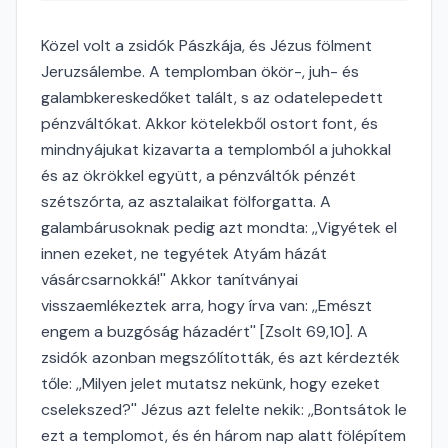
Közel volt a zsidók Pászkája, és Jézus fölment
Jeruzsálembe. A templomban ökör-, juh- és
galambkereskedőket talált, s az odatelepedett
pénzváltókat. Akkor kötelekből ostort font, és
mindnyájukat kizavarta a templomból a juhokkal
és az ökrökkel együtt, a pénzváltók pénzét
szétszórta, az asztalaikat fölforgatta. A
galambárusoknak pedig azt mondta: ,,Vigyétek el
innen ezeket, ne tegyétek Atyám házát
vásárcsarnokká!'' Akkor tanítványai
visszaemlékeztek arra, hogy írva van: ,,Emészt
engem a buzgóság házadért'' [Zsolt 69,10]. A
zsidók azonban megszólították, és azt kérdezték
tőle: ,,Milyen jelet mutatsz nekünk, hogy ezeket
cselekszed?'' Jézus azt felelte nekik: ,,Bontsátok le
ezt a templomot, és én három nap alatt fölépítem