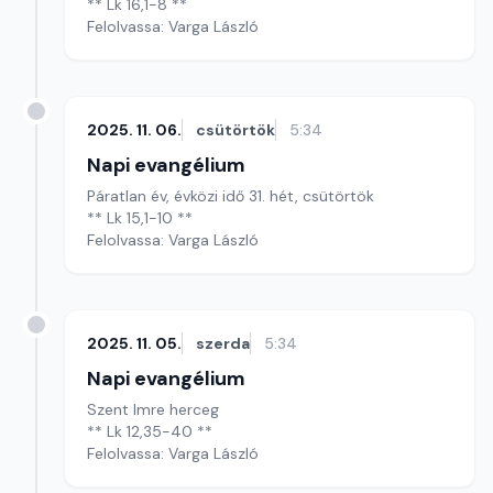
** Lk 16,1-8 **
Felolvassa: Varga László
2025. 11. 06.
csütörtök
5:34
Napi evangélium
Páratlan év, évközi idő 31. hét, csütörtök
** Lk 15,1-10 **
Felolvassa: Varga László
2025. 11. 05.
szerda
5:34
Napi evangélium
Szent Imre herceg
** Lk 12,35-40 **
Felolvassa: Varga László