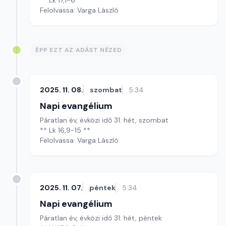
** Lk 17,1-6 **
Felolvassa: Varga László
ÉPP EZT AZ ADÁST NÉZED
2025. 11. 08.
szombat
5:34
Napi evangélium
Páratlan év, évközi idő 31. hét, szombat
** Lk 16,9-15 **
Felolvassa: Varga László
2025. 11. 07.
péntek
5:34
Napi evangélium
Páratlan év, évközi idő 31. hét, péntek