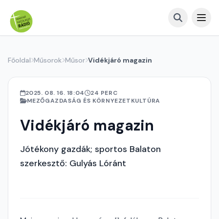
Főoldal
Műsorok
Műsor
Vidékjáró magazin
2025. 08. 16. 18:04
24 PERC
MEZŐGAZDASÁG ÉS KÖRNYEZETKULTÚRA
Vidékjáró magazin
Jótékony gazdák; sportos Balaton
szerkesztő: Gulyás Lóránt