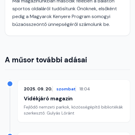
Mai magazinunkban második felében a Balaton
sportos oldaláról tudósítunk Önöknek, elsőként
pedig a Magyarok Kenyere Program somogyi
búzaösszeöntő ünnepségéről számolunk be.
A műsor további adásai
2025. 09. 20.
szombat
18:04
Vidékjáró magazin
Fejlődő nemzeti parkok, közösségépítő bibliotékák
szerkesztő: Gulyás Lóránt