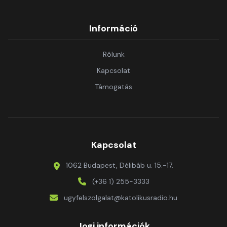
Információ
Rólunk
Kapcsolat
Támogatás
Kapcsolat
1062 Budapest, Délibáb u. 15.-17.
(+36 1) 255-3333
ugyfelszolgalat@katolikusradio.hu
Jogi információk