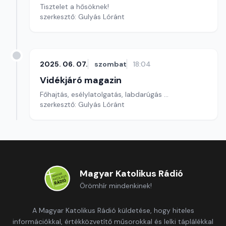
Tisztelet a hősöknek!
szerkesztő: Gulyás Lóránt
2025. 06. 07.
szombat
18:04
Vidékjáró magazin
Főhajtás, esélylatolgatás, labdarúgás ...
szerkesztő: Gulyás Lóránt
Magyar Katolikus Rádió
Örömhír mindenkinek!
A Magyar Katolikus Rádió küldetése, hogy hiteles
információkkal, értékközvetítő műsorokkal és lelki táplálékkal