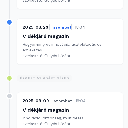
szerkesztő: Gulyás Lóránt
2025. 08. 23.
szombat
18:04
Vidékjáró magazin
Hagyomány és innováció; tiszteletadás és
emlékezés ...
szerkesztő: Gulyás Lóránt
ÉPP EZT AZ ADÁST NÉZED
2025. 08. 09.
szombat
18:04
Vidékjáró magazin
Innováció, biztonság, múltidézés
szerkesztő: Gulyás Lóránt