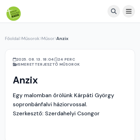
Főoldal
Műsorok
Műsor
Anzix
2025. 08. 13. 18:04
24 PERC
ISMERETTERJESZTŐ MŰSOROK
Anzix
Egy malomban őrölünk Kárpáti György
sopronbánfalvi háziorvossal.
Szerkesztő: Szerdahelyi Csongor