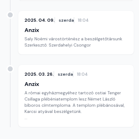
2025. 04. 09.
szerda
18:04
Anzix
Saly Noémi várostörténész a beszélgetőtársunk
Szerkesztő: Szerdahelyi Csongor
2025. 03. 26.
szerda
18:04
Anzix
A római egyházmegyéhez tartozó ostiai Tenger
Csillaga plébéniatemplom lesz Német László
bíboros címtemploma. A templom plébánosával,
Karcsi atyával beszélgetünk.
Szerkesztő: Szerdahelyi Csongor