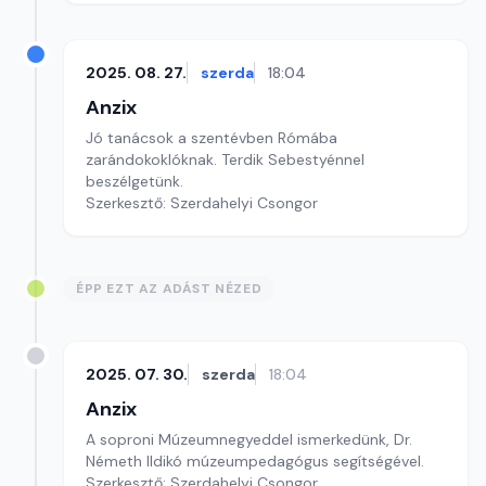
2025. 08. 27.
szerda
18:04
Anzix
Jó tanácsok a szentévben Rómába
zarándokoklóknak. Terdik Sebestyénnel
beszélgetünk.
Szerkesztő: Szerdahelyi Csongor
ÉPP EZT AZ ADÁST NÉZED
2025. 07. 30.
szerda
18:04
Anzix
A soproni Múzeumnegyeddel ismerkedünk, Dr.
Németh Ildikó múzeumpedagógus segítségével.
Szerkesztő: Szerdahelyi Csongor