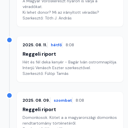
A Magyar Vöröskereszt nyáron is várja a
véradókat.
Ki lehet donor? Mi az irányított véradás?
Szerkesztő: Tóth J. András
2025. 08. 11.
hétfő
8:08
Reggeli riport
Hét és fél deka kenyér - Bagár Iván ostromnaplója.
Interjú Venásch Eszter szerkesztővel.
Szerkesztő: Fülöp Tamás
2025. 08. 09.
szombat
8:08
Reggeli riport
Domonkosok. Kötet a a magyarországi domonkos
rendtartomány történetéről.