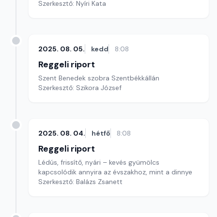
Szerkesztő: Nyíri Kata
2025. 08. 05.
kedd
8:08
Reggeli riport
Szent Benedek szobra Szentbékkállán
Szerkesztő: Szikora József
2025. 08. 04.
hétfő
8:08
Reggeli riport
Lédús, frissítő, nyári – kevés gyümölcs
kapcsolódik annyira az évszakhoz, mint a dinnye
Szerkesztő: Balázs Zsanett