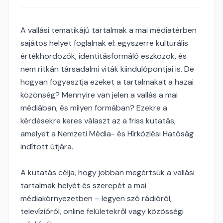
A vallási tematikájú tartalmak a mai médiatérben
sajátos helyet foglalnak el: egyszerre kulturális
értékhordozók, identitásformáló eszközök, és
nem ritkán társadalmi viták kiindulópontjai is. De
hogyan fogyasztja ezeket a tartalmakat a hazai
közönség? Mennyire van jelen a vallás a mai
médiában, és milyen formában? Ezekre a
kérdésekre keres választ az a friss kutatás,
amelyet a Nemzeti Média- és Hírközlési Hatóság
indított útjára.
A kutatás célja, hogy jobban megértsük a vallási
tartalmak helyét és szerepét a mai
médiakörnyezetben – legyen szó rádióról,
televízióról, online felületekről vagy közösségi