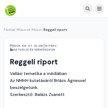
Főoldal
Műsorok
Műsor
Reggeli riport
2025. 08. 07. 10:08
6 PERC
AKTUÁLIS ÉS HÍRMŰSOROK
Reggeli riport
Vallási tematika a médiában
Az NMHH kutatásáról Brlázs Ágnessel
beszélgetünk.
Szerkesztő: Balázs Zsanett