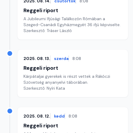
2025. 08. 14.
csütörtök
8:08
Reggeli riport
A Jubileumi Ifjúsági Találkozón Rómában a
Szeged-Csanádi Egyházmegyét 36 ifjú képviselte.
Szerkesztő: Tráser László
2025. 08. 13.
szerda
8:08
Reggeli riport
Kárpátaljai gyerekek is részt vettek a Rákóczi
Szövetség anyanyelvi táborában.
Szerkesztő: Nyíri Kata
2025. 08. 12.
kedd
8:08
Reggeli riport