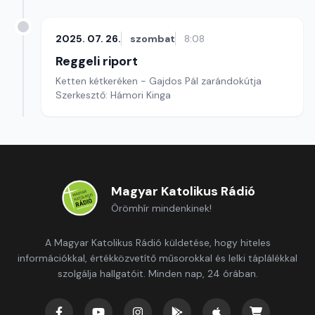
2025. 07. 26.
szombat
8:08
Reggeli riport
Ketten kétkeréken - Gajdos Pál zarándokútja
Szerkesztő: Hámori Kinga
Magyar Katolikus Rádió
Örömhír mindenkinek!
A Magyar Katolikus Rádió küldetése, hogy hiteles
információkkal, értékközvetítő műsorokkal és lelki táplálékkal
szolgálja hallgatóit. Minden nap, 24 órában.