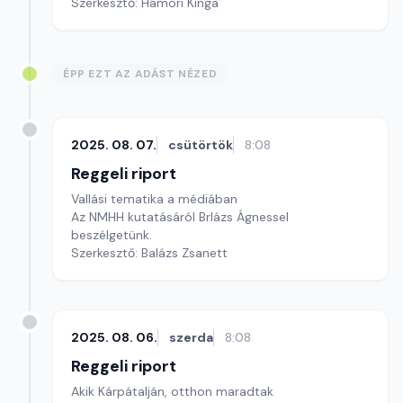
Szerkesztő: Hámori Kinga
ÉPP EZT AZ ADÁST NÉZED
2025. 08. 07.
csütörtök
8:08
Reggeli riport
Vallási tematika a médiában
Az NMHH kutatásáról Brlázs Ágnessel
beszélgetünk.
Szerkesztő: Balázs Zsanett
2025. 08. 06.
szerda
8:08
Reggeli riport
Akik Kárpátalján, otthon maradtak