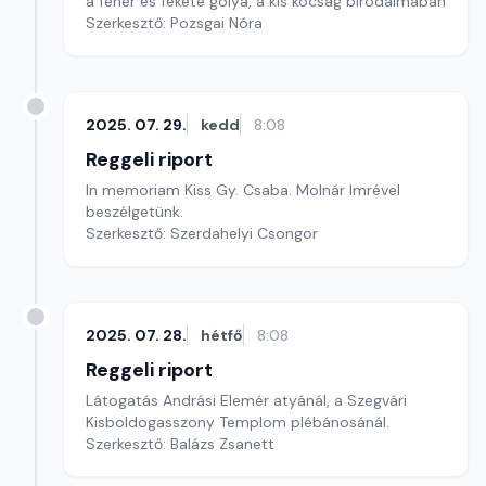
a fehér és fekete gólya, a kis kócsag birodalmában
Szerkesztő: Pozsgai Nóra
2025. 07. 29.
kedd
8:08
Reggeli riport
In memoriam Kiss Gy. Csaba. Molnár Imrével
beszélgetünk.
Szerkesztő: Szerdahelyi Csongor
2025. 07. 28.
hétfő
8:08
Reggeli riport
Látogatás Andrási Elemér atyánál, a Szegvári
Kisboldogasszony Templom plébánosánál.
Szerkesztő: Balázs Zsanett