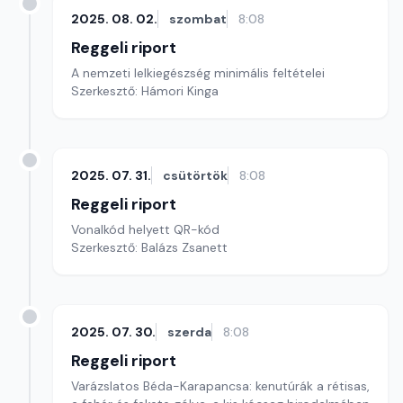
2025. 08. 02.
szombat
8:08
Reggeli riport
A nemzeti lelkiegészség minimális feltételei
Szerkesztő: Hámori Kinga
2025. 07. 31.
csütörtök
8:08
Reggeli riport
Vonalkód helyett QR-kód
Szerkesztő: Balázs Zsanett
2025. 07. 30.
szerda
8:08
Reggeli riport
Varázslatos Béda-Karapancsa: kenutúrák a rétisas,