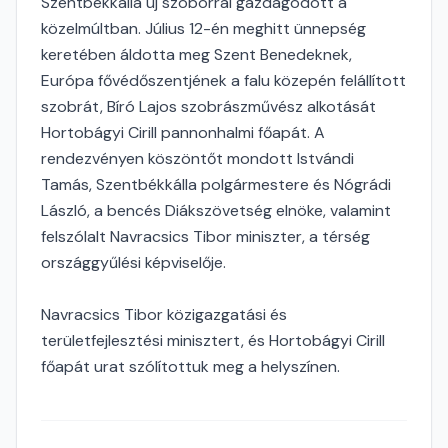
Szentbékkálla új szoborral gazdagodott a
közelmúltban. Július 12-én meghitt ünnepség
keretében áldotta meg Szent Benedeknek,
Európa fővédőszentjének a falu közepén felállított
szobrát, Bíró Lajos szobrászművész alkotását
Hortobágyi Cirill pannonhalmi főapát. A
rendezvényen köszöntőt mondott Istvándi
Tamás, Szentbékkálla polgármestere és Nógrádi
László, a bencés Diákszövetség elnöke, valamint
felszólalt Navracsics Tibor miniszter, a térség
országgyűlési képviselője.
Navracsics Tibor közigazgatási és
területfejlesztési minisztert, és Hortobágyi Cirill
főapát urat szólítottuk meg a helyszínen.