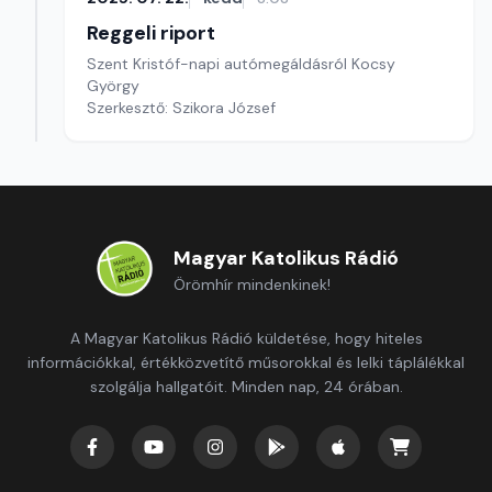
Reggeli riport
Szent Kristóf-napi autómegáldásról Kocsy
György
Szerkesztő: Szikora József
Magyar Katolikus Rádió
Örömhír mindenkinek!
A Magyar Katolikus Rádió küldetése, hogy hiteles
információkkal, értékközvetítő műsorokkal és lelki táplálékkal
szolgálja hallgatóit. Minden nap, 24 órában.