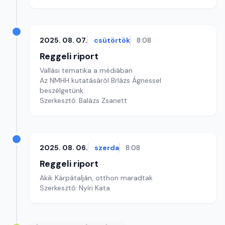
2025. 08. 07.
csütörtök
8:08
Reggeli riport
Vallási tematika a médiában
Az NMHH kutatásáról Brlázs Ágnessel
beszélgetünk.
Szerkesztő: Balázs Zsanett
2025. 08. 06.
szerda
8:08
Reggeli riport
Akik Kárpátalján, otthon maradtak
Szerkesztő: Nyíri Kata