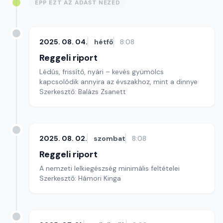
ÉPP EZT AZ ADÁST NÉZED
2025. 08. 04.
hétfő
8:08
Reggeli riport
Lédús, frissítő, nyári – kevés gyümölcs
kapcsolódik annyira az évszakhoz, mint a dinnye
Szerkesztő: Balázs Zsanett
2025. 08. 02.
szombat
8:08
Reggeli riport
A nemzeti lelkiegészség minimális feltételei
Szerkesztő: Hámori Kinga