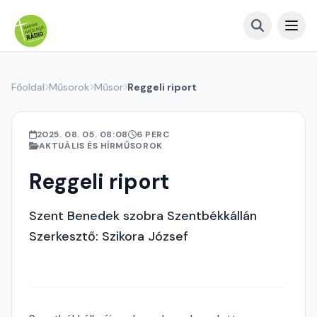
Főoldal
Műsorok
Műsor
Reggeli riport
2025. 08. 05. 08:08
6 PERC
AKTUÁLIS ÉS HÍRMŰSOROK
Reggeli riport
Szent Benedek szobra Szentbékkállán
Szerkesztő: Szikora József