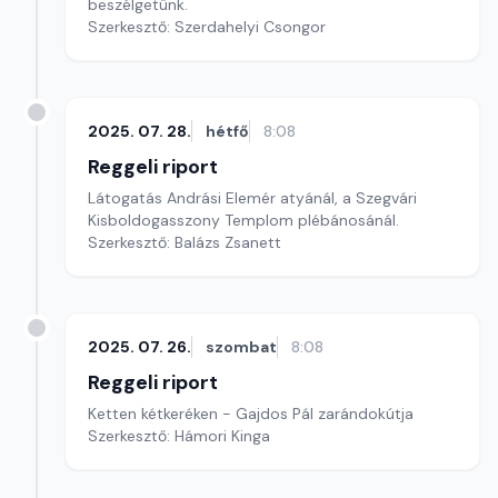
beszélgetünk.
Szerkesztő: Szerdahelyi Csongor
2025. 07. 28.
hétfő
8:08
Reggeli riport
Látogatás Andrási Elemér atyánál, a Szegvári
Kisboldogasszony Templom plébánosánál.
Szerkesztő: Balázs Zsanett
2025. 07. 26.
szombat
8:08
Reggeli riport
Ketten kétkeréken - Gajdos Pál zarándokútja
Szerkesztő: Hámori Kinga