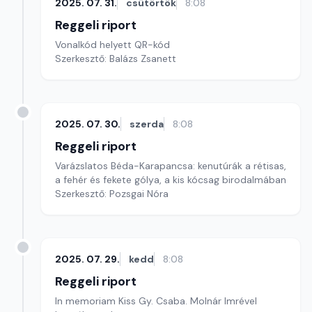
2025. 07. 31.
csütörtök
8:08
Reggeli riport
Vonalkód helyett QR-kód
Szerkesztő: Balázs Zsanett
2025. 07. 30.
szerda
8:08
Reggeli riport
Varázslatos Béda-Karapancsa: kenutúrák a rétisas,
a fehér és fekete gólya, a kis kócsag birodalmában
Szerkesztő: Pozsgai Nóra
2025. 07. 29.
kedd
8:08
Reggeli riport
In memoriam Kiss Gy. Csaba. Molnár Imrével