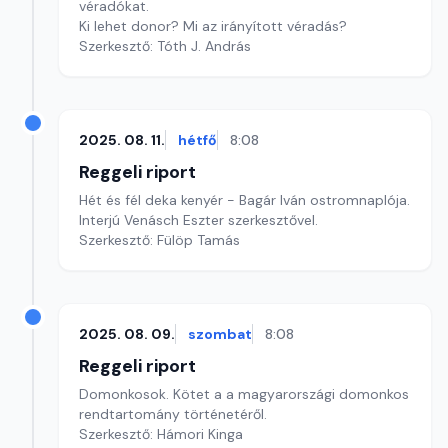
véradókat.
Ki lehet donor? Mi az irányított véradás?
Szerkesztő: Tóth J. András
2025. 08. 11.
hétfő
8:08
Reggeli riport
Hét és fél deka kenyér - Bagár Iván ostromnaplója.
Interjú Venásch Eszter szerkesztővel.
Szerkesztő: Fülöp Tamás
2025. 08. 09.
szombat
8:08
Reggeli riport
Domonkosok. Kötet a a magyarországi domonkos
rendtartomány történetéről.
Szerkesztő: Hámori Kinga