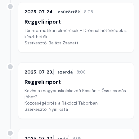
2025. 07. 24.
csütörtök
8:08
Reggeli riport
Térinformatikai felmérések - Drónnal hőtérképek is
készíthetők
Szerkesztő: Balázs Zsanett
2025. 07. 23.
szerda
8:08
Reggeli riport
Kevés a magyar iskolakezdő Kassán - Összevonás
jöhet?
Közösségépítés a Rákóczi Táborban.
Szerkesztő: Nyíri Kata
2025. 07. 22.
kedd
8:08