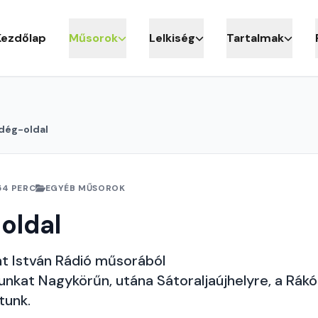
Kezdőlap
Műsorok
Lelkiség
Tartalmak
dég-oldal
54 PERC
EGYÉB MŰSOROK
oldal
nt István Rádió műsorából
tunkat Nagykörűn, utána Sátoraljaújhelyre, a Rák
tunk.