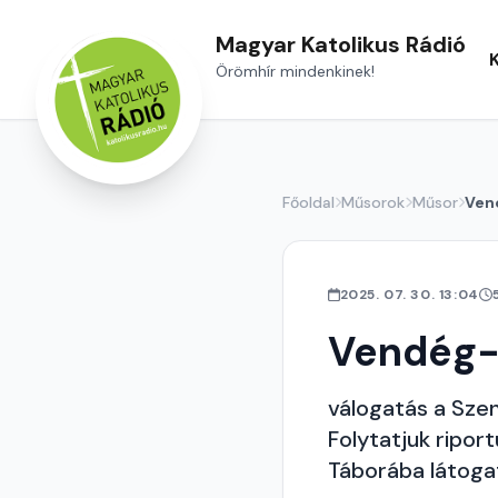
Magyar Katolikus Rádió
Örömhír mindenkinek!
Főoldal
Műsorok
Műsor
Ven
2025. 07. 30. 13:04
Vendég-
válogatás a Sze
Folytatjuk ripor
Táborába látoga