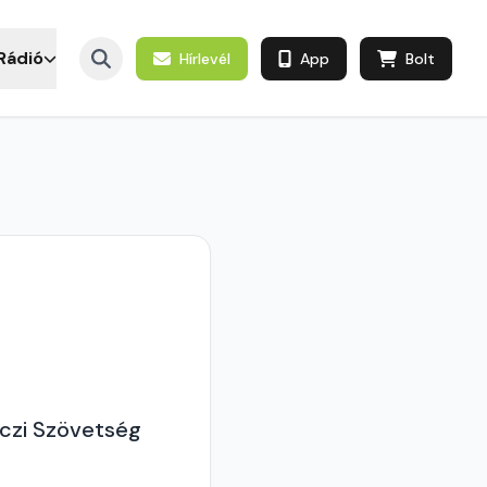
Rádió
Hírlevél
App
Bolt
óczi Szövetség