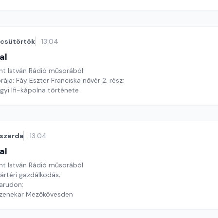
csütörtök
13:04
al
nt István Rádió műsorából
rája: Fáy Eszter Franciska nővér 2. rész;
yi Ifi-kápolna története
szerda
13:04
al
nt István Rádió műsorából
ártéri gazdálkodás;
Sarudon;
yzenekar Mezőkövesden