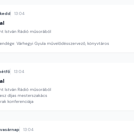
kedd
13:04
al
nt István Rádió műsorából
endége: Várhegyi Gyula művelődésszervező, könyvtáros
hétfő
13:04
al
nt István Rádió műsorából
nesz díjas mesterszakács
rak konferenciája
vasárnap
13:04