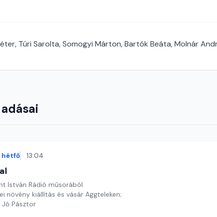
ter, Túri Sarolta, Somogyi Márton, Bartók Beáta, Molnár And
 adásai
hétfő
13:04
al
nt István Rádió műsorából
i növény kiállítás és vásár Aggteleken;
a Jó Pásztor