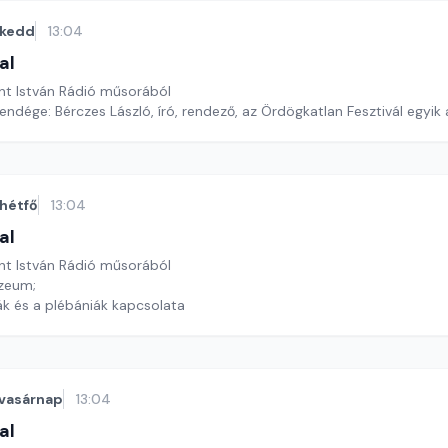
kedd
13:04
al
nt István Rádió műsorából
ndége: Bérczes László, író, rendező, az Ördögkatlan Fesztivál egyik a
hétfő
13:04
al
nt István Rádió műsorából
úzeum;
ák és a plébániák kapcsolata
vasárnap
13:04
al