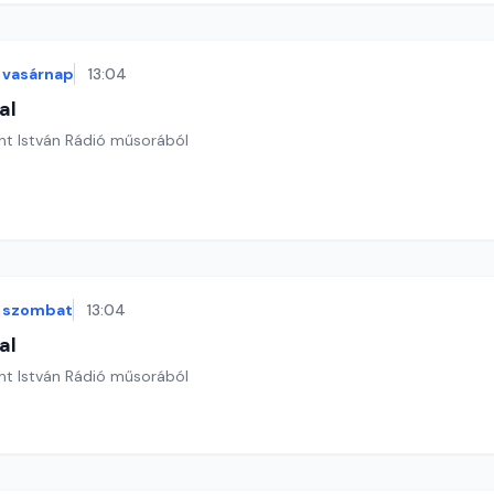
vasárnap
13:04
al
nt István Rádió műsorából
szombat
13:04
al
nt István Rádió műsorából