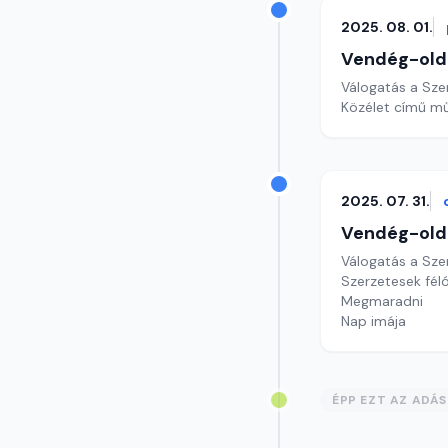
2025. 08. 01.
Vendég-old
Válogatás a Sze
Közélet című mű
2025. 07. 31.
Vendég-old
Válogatás a Sze
Szerzetesek féló
Megmaradni
Nap imája
ÉPP EZT AZ ADÁ