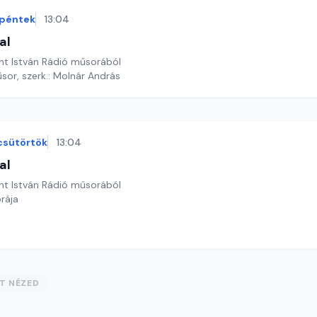
péntek
13:04
al
nt István Rádió műsorából
sor, szerk.: Molnár András
csütörtök
13:04
al
nt István Rádió műsorából
rája
ST NÉZED