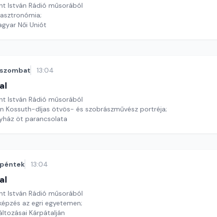
nt István Rádió műsorából
gasztronómia;
gyar Női Uniót
szombat
13:04
al
nt István Rádió műsorából
n Kossuth-díjas ötvös- és szobrászművész portréja;
yház öt parancsolata
péntek
13:04
al
nt István Rádió műsorából
i képzés az egri egyetemen;
áltozásai Kárpátalján