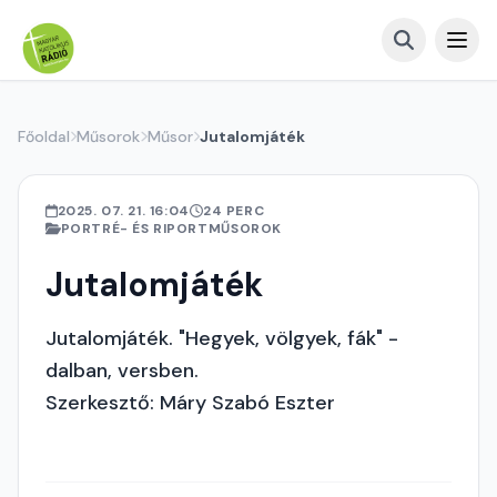
Főoldal
Műsorok
Műsor
Jutalomjáték
2025. 07. 21. 16:04
24 PERC
PORTRÉ- ÉS RIPORTMŰSOROK
Jutalomjáték
Jutalomjáték. "Hegyek, völgyek, fák" -
dalban, versben.
Szerkesztő: Máry Szabó Eszter