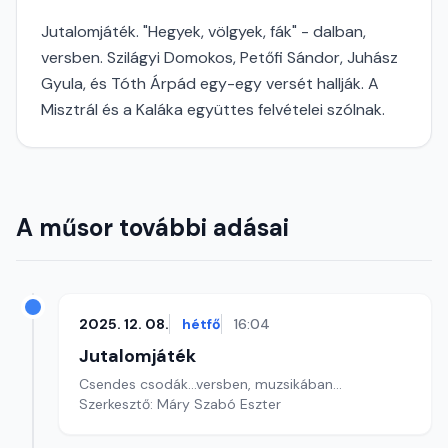
Jutalomjáték. "Hegyek, völgyek, fák" - dalban,
versben. Szilágyi Domokos, Petőfi Sándor, Juhász
Gyula, és Tóth Árpád egy-egy versét hallják. A
Misztrál és a Kaláka együttes felvételei szólnak.
A műsor további adásai
2025. 12. 08.
hétfő
16:04
Jutalomjáték
Csendes csodák...versben, muzsikában...
Szerkesztő: Máry Szabó Eszter