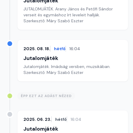
Jutalomjáték
JUTALOMJÁTÉK. Arany János és Petőfi Sándor
verseit és egymáshoz írt leveleit hallják.
Szerkesztő: Máry Szabó Eszter
2025. 08. 18.
hétfő
16:04
Jutalomjáték
Jutalomjáték. Imádság versben, muzsikában.
Szerkesztő: Máry Szabó Eszter
ÉPP EZT AZ ADÁST NÉZED
2025. 06. 23.
hétfő
16:04
Jutalomjáték