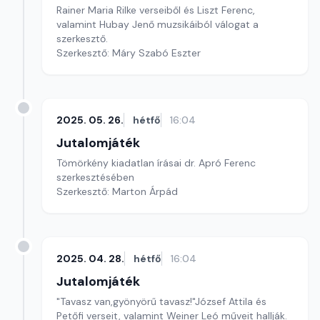
Rainer Maria Rilke verseiből és Liszt Ferenc,
valamint Hubay Jenő muzsikáiból válogat a
szerkesztő.
Szerkesztő: Máry Szabó Eszter
2025. 05. 26.
hétfő
16:04
Jutalomjáték
Tömörkény kiadatlan írásai dr. Apró Ferenc
szerkesztésében
Szerkesztő: Marton Árpád
2025. 04. 28.
hétfő
16:04
Jutalomjáték
"Tavasz van,gyönyörű tavasz!"József Attila és
Petőfi verseit, valamint Weiner Leó műveit hallják.