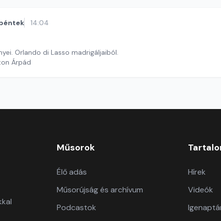
péntek
14:04
yei. Orlando di Lasso madrigáljaiból.
ton Árpád
Műsorok
Tartal
Élő adás
Hírek
Műsorújság és archívum
Videók
kkal
Podcastok
Igenaptá