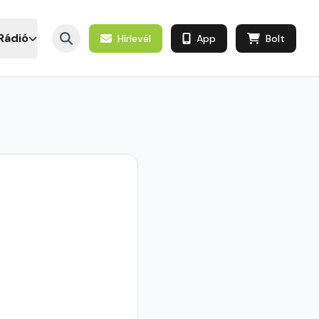
Rádió
Hírlevél
App
Bolt