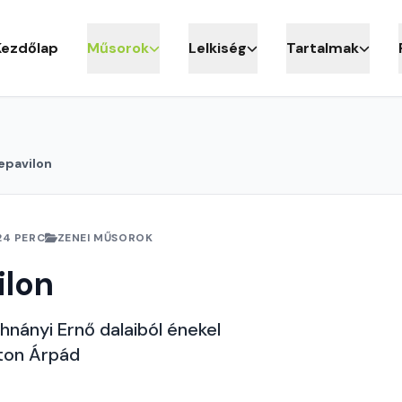
Kezdőlap
Műsorok
Lelkiség
Tartalmak
epavilon
24 PERC
ZENEI MŰSOROK
ilon
ohnányi Ernő dalaiból énekel
ton Árpád