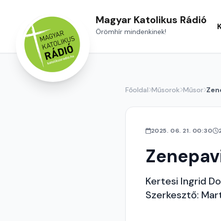
Magyar Katolikus Rádió
Örömhír mindenkinek!
Főoldal
Műsorok
Műsor
Zen
2025. 06. 21. 00:30
Zenepav
Kertesi Ingrid D
Szerkesztő: Mar