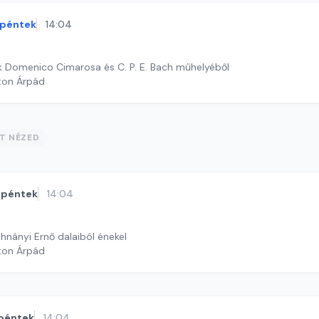
péntek
14:04
k Domenico Cimarosa és C. P. E. Bach műhelyéből
ton Árpád
ST NÉZED
péntek
14:04
ohnányi Ernő dalaiból énekel
ton Árpád
péntek
14:04