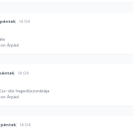
péntek
14:04
lis
ton Árpád
péntek
14:04
 Esz-dúr hegedűszonátája
ton Árpád
péntek
14:04