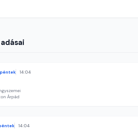
 adásai
péntek
14:04
öngyszemei
ton Árpád
péntek
14:04