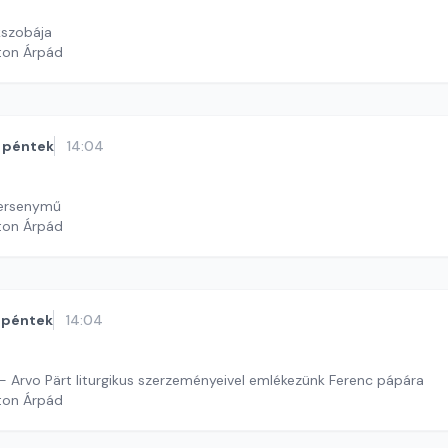
kszobája
ton Árpád
péntek
14:04
versenymű
ton Árpád
péntek
14:04
- Arvo Pärt liturgikus szerzeményeivel emlékezünk Ferenc pápára
ton Árpád