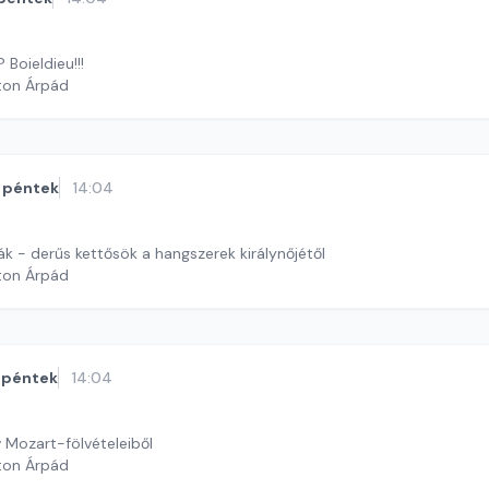
 Boieldieu!!!
ton Árpád
péntek
14:04
k - derűs kettősök a hangszerek királynőjétől
ton Árpád
péntek
14:04
Mozart-fölvételeiből
ton Árpád