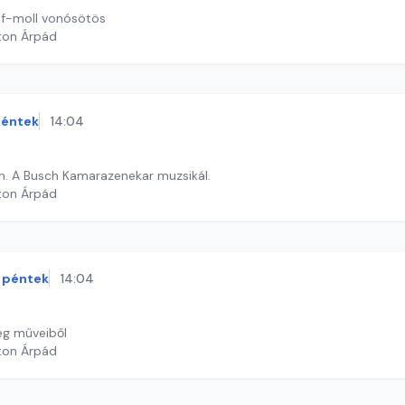
: f-moll vonósötös
ton Árpád
éntek
14:04
n. A Busch Kamarazenekar muzsikál.
ton Árpád
péntek
14:04
ieg műveiből
ton Árpád