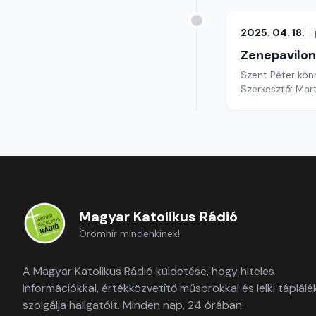
2025. 04. 18.
Zenepavilon
Szent Péter könn
Szerkesztő: Mar
Magyar Katolikus Rádió
Örömhír mindenkinek!
A Magyar Katolikus Rádió küldetése, hogy hiteles
információkkal, értékközvetítő műsorokkal és lelki táplálé
szolgálja hallgatóit. Minden nap, 24 órában.