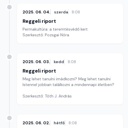
2025. 06. 04.
szerda
8:08
Reggeli riport
Permakultúra: a teremtésvédő kert
Szerkesztő: Pozsgai Nóra
2025. 06. 03.
kedd
8:08
Reggeli riport
Meg lehet tanulni imádkozni? Meg lehet tanulni
Istennel jobban találkozni a mindennapi életben?
Szerkesztő: Tóth J. András
2025. 06. 02.
hétfő
8:08