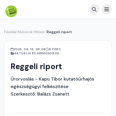
Főoldal
Műsorok
Műsor
Reggeli riport
2025. 06. 16. 08:08
6 PERC
AKTUÁLIS ÉS HÍRMŰSOROK
Reggeli riport
Űrorvoslás - Kapu Tibor kutatóűrhajós
egészségügyi felkészítése
Szerkesztő: Balázs Zsanett