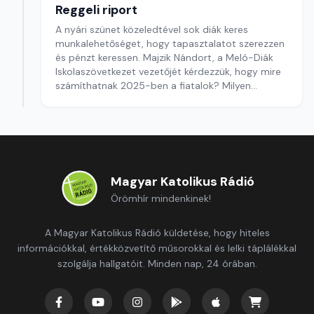
Reggeli riport
A nyári szünet közeledtével sok diák keres
munkalehetőséget, hogy tapasztalatot szerezzen
és pénzt keressen. Majzik Nándort, a Meló-Diák
Iskolaszövetkezet vezetőjét kérdezzük, hogy mire
számíthatnak 2025-ben a fiatalok? Milyen
munkák a legkeresettebbek, és hogyan alakulnak
az idei bérek?
Szerkesztő: Balázs Zsanett
Magyar Katolikus Rádió
Örömhír mindenkinek!
A Magyar Katolikus Rádió küldetése, hogy hiteles
információkkal, értékközvetítő műsorokkal és lelki táplálékkal
szolgálja hallgatóit. Minden nap, 24 órában.