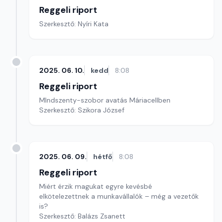
Reggeli riport
Szerkesztő: Nyíri Kata
2025. 06. 10.
kedd
8:08
Reggeli riport
MIndszenty-szobor avatás Máriacellben
Szerkesztő: Szikora József
2025. 06. 09.
hétfő
8:08
Reggeli riport
Miért érzik magukat egyre kevésbé
elkötelezettnek a munkavállalók – még a vezetők
is?
Szerkesztő: Balázs Zsanett