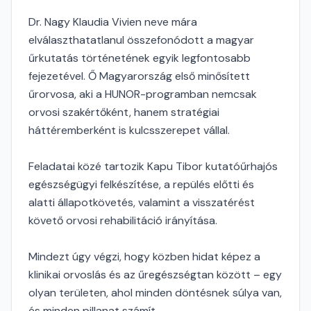
Dr. Nagy Klaudia Vivien neve mára
elválaszthatatlanul összefonódott a magyar
űrkutatás történetének egyik legfontosabb
fejezetével. Ő Magyarország első minősített
űrorvosa, aki a HUNOR-programban nemcsak
orvosi szakértőként, hanem stratégiai
háttéremberként is kulcsszerepet vállal.
Feladatai közé tartozik Kapu Tibor kutatóűrhajós
egészségügyi felkészítése, a repülés előtti és
alatti állapotkövetés, valamint a visszatérést
követő orvosi rehabilitáció irányítása.
Mindezt úgy végzi, hogy közben hidat képez a
klinikai orvoslás és az űregészségtan között – egy
olyan területen, ahol minden döntésnek súlya van,
és minden pillanat számít.