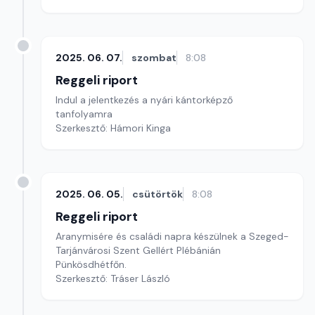
2025. 06. 07.
szombat
8:08
Reggeli riport
Indul a jelentkezés a nyári kántorképző
tanfolyamra
Szerkesztő: Hámori Kinga
2025. 06. 05.
csütörtök
8:08
Reggeli riport
Aranymisére és családi napra készülnek a Szeged-
Tarjánvárosi Szent Gellért Plébánián
Pünkösdhétfőn.
Szerkesztő: Tráser László