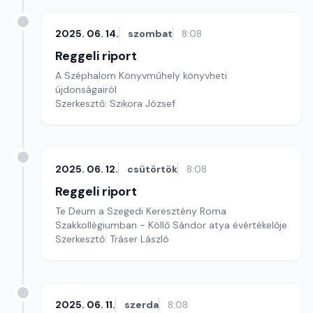
2025. 06. 14.
szombat
8:08
Reggeli riport
A Széphalom Könyvműhely könyvheti
újdonságairól
Szerkesztő: Szikora József
2025. 06. 12.
csütörtök
8:08
Reggeli riport
Te Deum a Szegedi Keresztény Roma
Szakkollégiumban - Köllő Sándor atya évértékelője
Szerkesztő: Tráser László
2025. 06. 11.
szerda
8:08