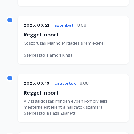
2025. 06. 21.
szombat
8:08
Reggeli riport
Koszorúzás Manno Miltiades síremlékénél
Szerkesztő: Hámori Kinga
2025. 06. 19.
csütörtök
8:08
Reggeli riport
A vizsgaidőszak minden évben komoly lelki
megterhelést jelent a hallgatók számára.
Szerkesztő: Balázs Zsanett