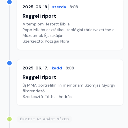
2025. 06. 18.
szerda
8:08
Reggeli riport
A templom: festett Biblia
Papp Miklós esztétikai-teológiai tárlatvezetése a
Múzeumok Éjszakáján
Szerkesztő: Pozsgai Nóra
2025. 06. 17.
kedd
8:08
Reggeli riport
Új MMA portréfilm: In memoriam Szomjas György
filmrendező
Szerkesztő: Tóth J. András
ÉPP EZT AZ ADÁST NÉZED