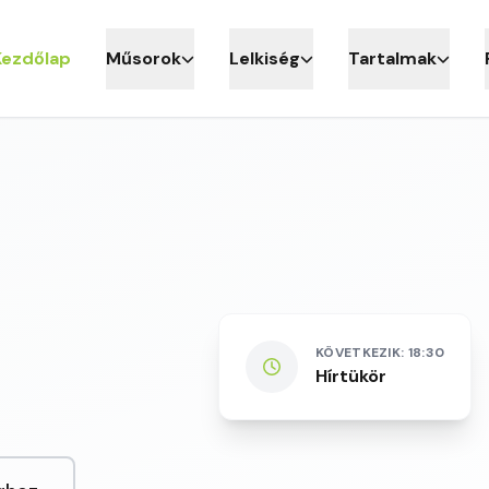
Kezdőlap
Műsorok
Lelkiség
Tartalmak
KÖVETKEZIK: 18:30
Hírtükör