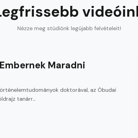
Legfrissebb videóin
Nézze meg stúdiónk legújabb felvételeit!
2026. aug. 05.
 - Embernek Maradni
 történelemtudományok doktorával, az Óbudai
rajz tanárr...