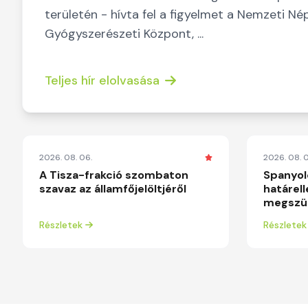
területén - hívta fel a figyelmet a Nemzeti N
Gyógyszerészeti Központ, ...
Teljes hír elolvasása
2026. 08. 06.
2026. 08. 0
A Tisza-frakció szombaton
Spanyol
szavaz az államfőjelöltjéről
határel
megszün
Részletek
Részletek