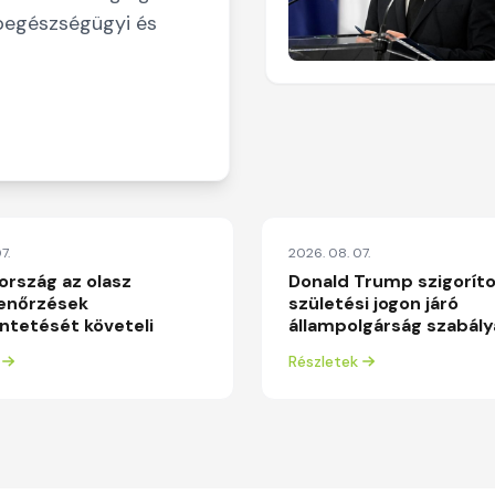
épegészségügyi és
7.
2026. 08. 07.
ország az olasz
Donald Trump szigoríto
lenőrzések
születési jogon járó
tetését követeli
állampolgárság szabály
Részletek