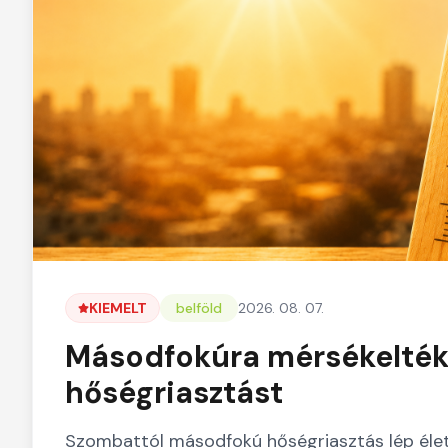
KIEMELT
belföld
2026. 08. 07.
Másodfokúra mérsékelték
hőségriasztást
Szombattól másodfokú hőségriasztás lép éle