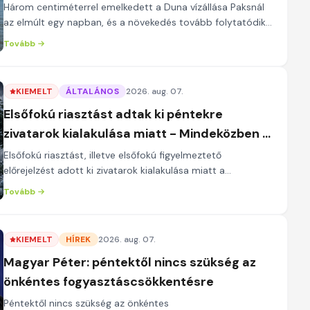
Három centiméterrel emelkedett a Duna vízállása Paksnál
az elmúlt egy napban, és a növekedés tovább folytatódik
- derül ki a kormány.hu hőségriasztásr...
Tovább
KIEMELT
ÁLTALÁNOS
2026. aug. 07.
Elsőfokú riasztást adtak ki péntekre
zivatarok kialakulása miatt - Mindeközben a
HungaroMet a magas középhőmérsékletre
Elsőfokú riasztást, illetve elsőfokú figyelmeztető
is figyelmeztet
előrejelzést adott ki zivatarok kialakulása miatt a
HungaroMet. Előrejelzésük szerint napközben fők...
Tovább
KIEMELT
HÍREK
2026. aug. 07.
Magyar Péter: péntektől nincs szükség az
önkéntes fogyasztáscsökkentésre
Péntektől nincs szükség az önkéntes