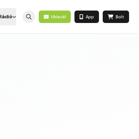
Rádió
Hírlevél
App
Bolt