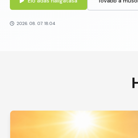
Élő adás hallgatása
Tovább a műso
2026. 08. 07. 18:04