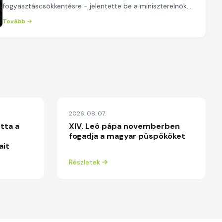
fogyasztáscsökkentésre - jelentette be a miniszterelnök
csütörtök este a Facebook-oldalán. Az MTI közlése szerin...
Tovább
2026. 08. 07.
tta a
XIV. Leó pápa novemberben
fogadja a magyar püspököket
ait
Részletek