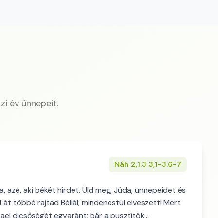
zi év ünnepeit.
Náh 2,1.3 3,1-3.6-7
a, azé, aki békét hirdet. Üld meg, Júda, ünnepeidet és
át többé rajtad Béliál; mindenestül elveszett! Mert
zrael dicsőségét egyaránt; bár a pusztítók