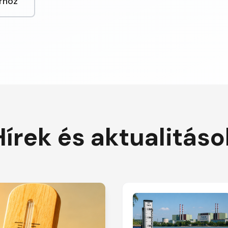
rhoz
Hírek és aktualitáso