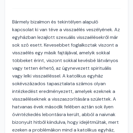
Bármely bizalmon és tekintélyen alapuló
kapcsolat ki van téve a visszaélés veszélyének. Az
egyházban lezajlott szexuális visszaélésekről már
sok szó esett. Kevesebbet foglalkoztak viszont a
visszaélés egy másik fajtájával, amelyik sokkal
többeket érint, viszont sokkal kevésbé látványos
vagy tetten érhető, az úgynevezett spirituális
vagy lelki visszaéléssel. A katolikus egyház
sokévszázados tapasztalata számos olyan
intézkedést eredményezett, amelyek ezeknek a
visszaéléseknek a visszaszorítására születtek. A
hatvanas évek második felében aztán sok ilyen
óvintézkedés lebontásra került, abból a naivnak
bizonyult hitből kiindulva, hogy idejétmúltak, mert
ezeken a problémákon mind a katolikus egyház,