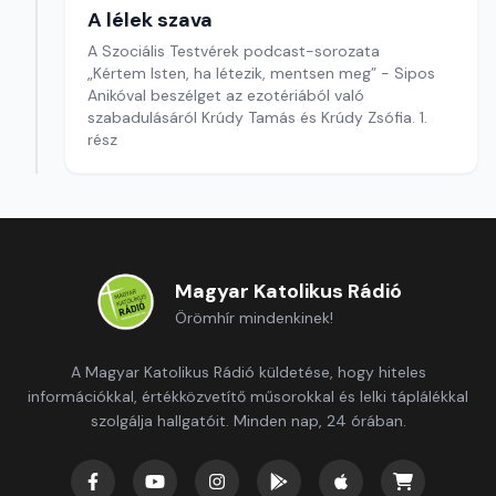
A lélek szava
A Szociális Testvérek podcast-sorozata
„Kértem Isten, ha létezik, mentsen meg” - Sipos
Anikóval beszélget az ezotériából való
szabadulásáról Krúdy Tamás és Krúdy Zsófia. 1.
rész
Magyar Katolikus Rádió
Örömhír mindenkinek!
A Magyar Katolikus Rádió küldetése, hogy hiteles
információkkal, értékközvetítő műsorokkal és lelki táplálékkal
szolgálja hallgatóit. Minden nap, 24 órában.