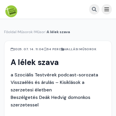
Főoldal
Műsorok
Műsor
A lélek szava
2025. 07. 14. 11:04
54 PERC
VALLÁSI MŰSOROK
A lélek szava
a Szociális Testvérek podcast-sorozata
Visszaélés és árulás – Kisiklások a
szerzetesi életben
Beszélgetés Deák Hedvig domonkos
szerzetessel