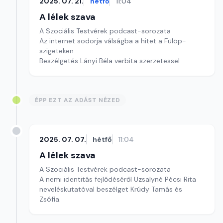
2025. 07. 21.
hétfő
11:04
A lélek szava
A Szociális Testvérek podcast-sorozata
Az internet sodorja válságba a hitet a Fülöp-
szigeteken
Beszélgetés Lányi Béla verbita szerzetessel
ÉPP EZT AZ ADÁST NÉZED
2025. 07. 07.
hétfő
11:04
A lélek szava
A Szociális Testvérek podcast-sorozata
A nemi identitás fejlődéséről Uzsalyné Pécsi Rita
neveléskutatóval beszélget Krúdy Tamás és
Zsófia.