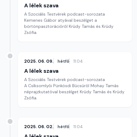
A lélek szava
A Szociális Testvérek podcast-sorozata
Kemenes Gábor atyával beszélget a
börtönpasztorációról Krúdy Tamás és Krúdy
Zsófia.
2025. 06. 09.
hétfő
11:04
A lélek szava
A Szociális Testvérek podcast-sorozata
A Csíksomlyói Pünkösdi Búcsúról Mohay Tamás
néprajzkutatóval beszélget Krúdy Tamás és Krúdy
Zsófia.
2025. 06. 02.
hétfő
11:04
A lélek szava