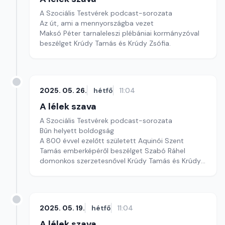
A Szociális Testvérek podcast-sorozata
Az út, ami a mennyországba vezet
Maksó Péter tarnaleleszi plébániai kormányzóval
beszélget Krúdy Tamás és Krúdy Zsófia.
2025. 05. 26.
hétfő
11:04
A lélek szava
A Szociális Testvérek podcast-sorozata
Bűn helyett boldogság
A 800 évvel ezelőtt született Aquinói Szent
Tamás emberképéről beszélget Szabó Ráhel
domonkos szerzetesnővel Krúdy Tamás és Krúdy
Zsófia.
2025. 05. 19.
hétfő
11:04
A lélek szava