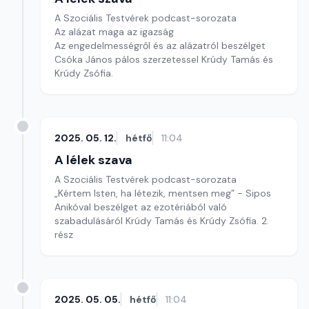
A Szociális Testvérek podcast-sorozata
Az alázat maga az igazság
Az engedelmességről és az alázatról beszélget
Csóka János pálos szerzetessel Krúdy Tamás és
Krúdy Zsófia.
2025. 05. 12.
hétfő
11:04
A lélek szava
A Szociális Testvérek podcast-sorozata
„Kértem Isten, ha létezik, mentsen meg” - Sipos
Anikóval beszélget az ezotériából való
szabadulásáról Krúdy Tamás és Krúdy Zsófia. 2.
rész
2025. 05. 05.
hétfő
11:04