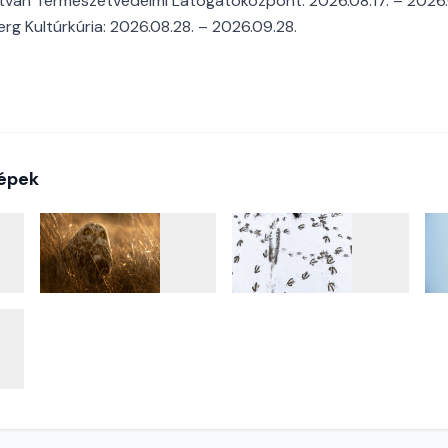
stván Természetvédelmi Látogatóközpont: 2026.08.17. – 2026.
rg Kultúrkúria: 2026.08.28. – 2026.09.28.
épek