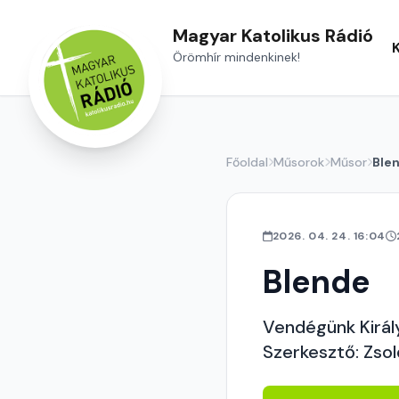
Magyar Katolikus Rádió
Örömhír mindenkinek!
Főoldal
Műsorok
Műsor
Ble
2026. 04. 24. 16:04
Blende
Vendégünk Királ
Szerkesztő: Zsol