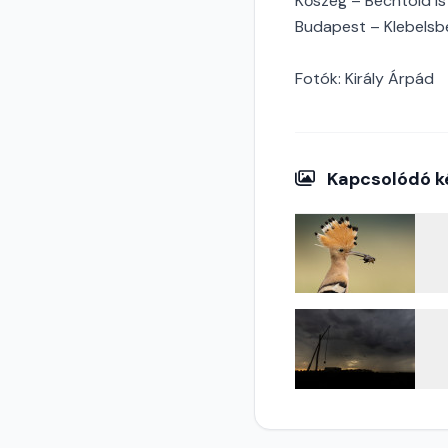
Kőszeg – Bechtold I
Budapest – Klebelsbe
Fotók: Király Árpád
Kapcsolódó k