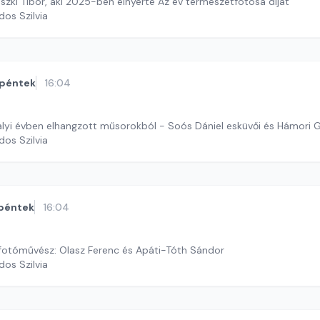
szki Tibor, aki 2025-ben elnyerte Az év természetfotósa díjat
dos Szilvia
péntek
16:04
alyi évben elhangzott műsorokból - Soós Dániel esküvői és Hámori G
dos Szilvia
péntek
16:04
 fotóművész: Olasz Ferenc és Apáti-Tóth Sándor
dos Szilvia