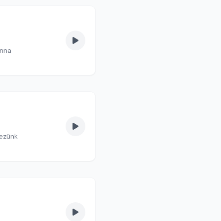
anna
kezünk