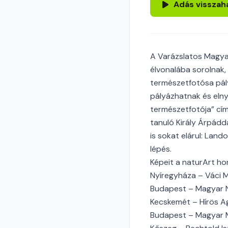
Adás visszah
A Varázslatos Magyar
élvonalába sorolnak, 
természetfotósa pál
pályázhatnak és elny
természetfotója” cím
tanuló Király Árpádd
is sokat elárul: Land
lépés.
Képeit a naturArt ho
Nyíregyháza – Váci M
Budapest – Magyar N
Kecskemét – Hírös Ag
Budapest – Magyar M