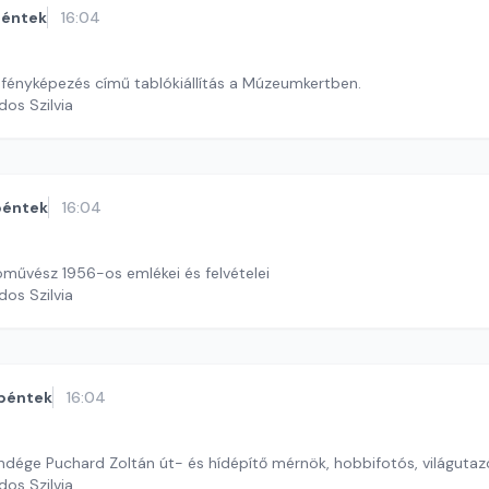
éntek
16:04
 fényképezés című tablókiállítás a Múzeumkertben.
dos Szilvia
péntek
16:04
óművész 1956-os emlékei és felvételei
dos Szilvia
péntek
16:04
ndége Puchard Zoltán út- és hídépítő mérnök, hobbifotós, világutaz
dos Szilvia