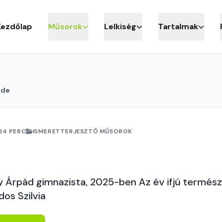
Kezdőlap
Műsorok
Lelkiség
Tartalmak
nde
24 PERC
ISMERETTERJESZTŐ MŰSOROK
y Árpád gimnazista, 2025-ben Az év ifjú termés
dos Szilvia