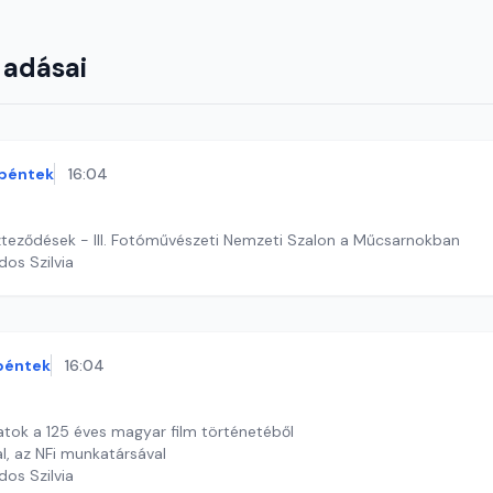
 adásai
péntek
16:04
zteződések - III. Fotóművészeti Nemzeti Szalon a Műcsarnokban
dos Szilvia
péntek
16:04
anatok a 125 éves magyar film történetéből
l, az NFi munkatársával
dos Szilvia