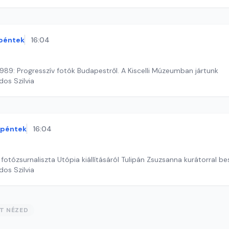
péntek
16:04
1989: Progresszív fotók Budapestről. A Kiscelli Múzeumban jártunk
dos Szilvia
péntek
16:04
i fotózsurnaliszta Utópia kiállításáról Tulipán Zsuzsanna kurátorral b
dos Szilvia
ST NÉZED