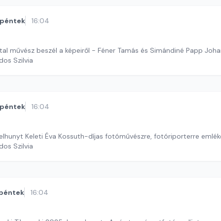
péntek
16:04
iatal művész beszél a képeiről - Féner Tamás és Simándiné Papp Joh
dos Szilvia
péntek
16:04
elhunyt Keleti Éva Kossuth-díjas fotóművészre, fotóriporterre emlé
dos Szilvia
péntek
16:04