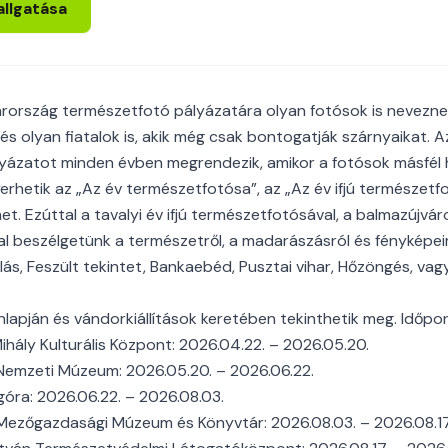
allgatása
ország természetfotó pályázatára olyan fotósok is neveznek,
és olyan fiatalok is, akik még csak bontogatják szárnyaikat. A
yázatot minden évben megrendezik, amikor a fotósok másfél
erhetik az „Az év természetfotósa”, az „Az év ifjú természetf
et. Ezúttal a tavalyi év ifjú természetfotósával, a balmazújvá
al beszélgetünk a természetről, a madarászásról és fényképei
olás, Feszült tekintet, Bankaebéd, Pusztai vihar, Hőzöngés, va
nlapján és vándorkiállítások keretében tekinthetik meg. Időpo
ihály Kulturális Központ: 2026.04.22. – 2026.05.20.
emzeti Múzeum: 2026.05.20. – 2026.06.22.
óra: 2026.06.22. – 2026.08.03.
ezőgazdasági Múzeum és Könyvtár: 2026.08.03. – 2026.08.17