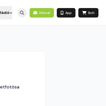
Rádió
Hírlevél
App
Bolt
zetfotósa