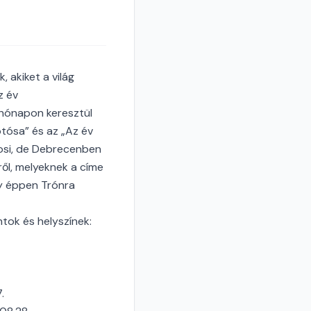
 akiket a világ
z év
 hónapon keresztül
otósa” és az „Az év
rosi, de Debrecenben
ről, melyeknek a címe
gy éppen Trónra
ntok és helyszínek:
.