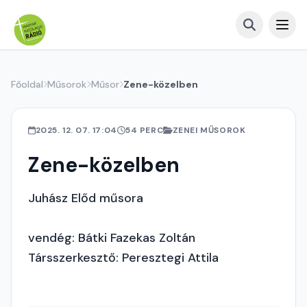
Főoldal
Műsorok
Műsor
Zene-közelben
2025. 12. 07. 17:04
54 PERC
ZENEI MŰSOROK
Zene-közelben
Juhász Előd műsora
vendég: Bátki Fazekas Zoltán
Társszerkesztő: Peresztegi Attila