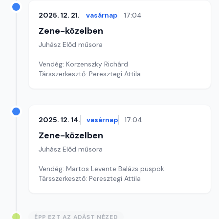
2025. 12. 21.
vasárnap
17:04
Zene-közelben
Juhász Előd műsora
Vendég: Korzenszky Richárd
Társszerkesztő: Peresztegi Attila
2025. 12. 14.
vasárnap
17:04
Zene-közelben
Juhász Előd műsora
Vendég: Martos Levente Balázs püspök
Társszerkesztő: Peresztegi Attila
ÉPP EZT AZ ADÁST NÉZED