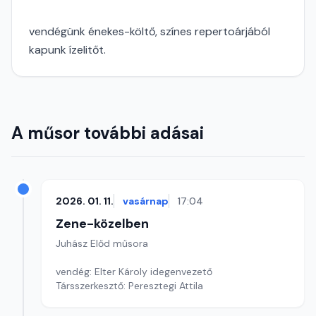
vendégünk énekes-költő, színes repertoárjából
kapunk ízelitőt.
A műsor további adásai
2026. 01. 11.
vasárnap
17:04
Zene-közelben
Juhász Előd műsora
vendég: Elter Károly idegenvezető
Társszerkesztő: Peresztegi Attila