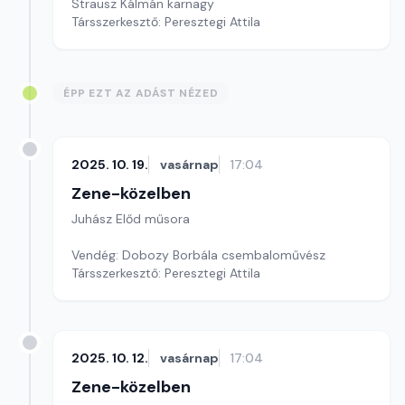
Strausz Kálmán karnagy
Társszerkesztő: Peresztegi Attila
ÉPP EZT AZ ADÁST NÉZED
2025. 10. 19.
vasárnap
17:04
Zene-közelben
Juhász Előd műsora
Vendég: Dobozy Borbála csembaloművész
Társszerkesztő: Peresztegi Attila
2025. 10. 12.
vasárnap
17:04
Zene-közelben