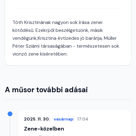
Tóth Krisztinának nagyon sok írása zenei
kötődésű. Ezekrpől beszélgetüönk, másik
vendégünk,Krisztina évtizedes jó barátja, Müller
Péter Sziámi társaságában - természetesen sok
vionzó zene kiséretében.
A műsor további adásai
2025. 11. 30.
vasárnap
17:04
Zene-közelben