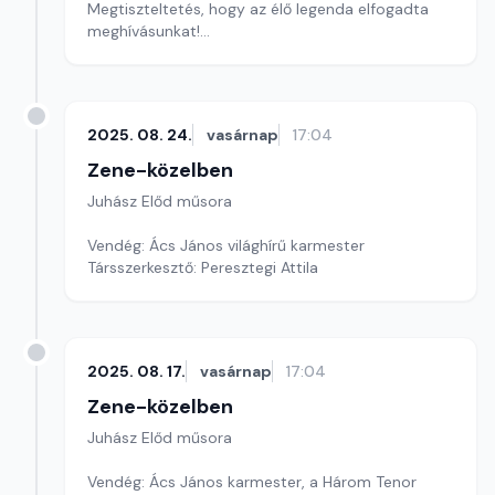
Megtiszteltetés, hogy az élő legenda elfogadta
meghívásunkat!
Társszerkesztő: Peresztegi Attila
2025. 08. 24.
vasárnap
17:04
Zene-közelben
Juhász Előd műsora
Vendég: Ács János világhírű karmester
Társszerkesztő: Peresztegi Attila
2025. 08. 17.
vasárnap
17:04
Zene-közelben
Juhász Előd műsora
Vendég: Ács János karmester, a Három Tenor