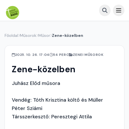
Főoldal
Műsorok
Műsor
Zene-közelben
2025. 10. 26. 17:04
54 PERC
ZENEI MŰSOROK
Zene-közelben
Juhász Előd műsora
Vendég: Tóth Krisztina költő és Müller
Péter Sziámi
Társszerkesztő: Peresztegi Attila