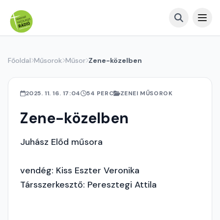
Főoldal
Műsorok
Műsor
Zene-közelben
2025. 11. 16. 17:04
54 PERC
ZENEI MŰSOROK
Zene-közelben
Juhász Előd műsora
vendég: Kiss Eszter Veronika
Társszerkesztő: Peresztegi Attila