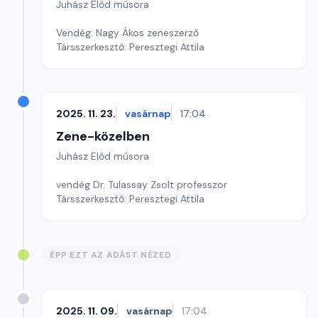
Juhász Előd műsora
Vendég: Nagy Ákos zeneszerző
Társszerkesztő: Peresztegi Attila
2025. 11. 23.
vasárnap
17:04
Zene-közelben
Juhász Előd műsora
vendég Dr. Tulassay Zsolt professzor
Társszerkesztő: Peresztegi Attila
ÉPP EZT AZ ADÁST NÉZED
2025. 11. 09.
vasárnap
17:04