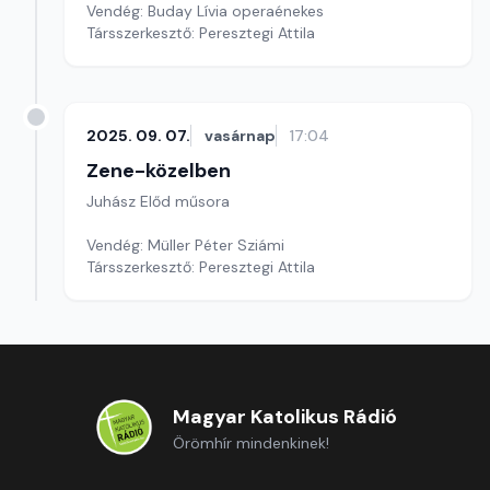
Vendég: Buday Lívia operaénekes
Társszerkesztő: Peresztegi Attila
2025. 09. 07.
vasárnap
17:04
Zene-közelben
Juhász Előd műsora
Vendég: Müller Péter Sziámi
Társszerkesztő: Peresztegi Attila
Magyar Katolikus Rádió
Örömhír mindenkinek!