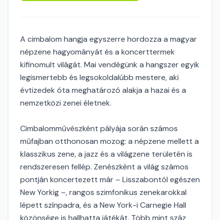
A cimbalom hangja egyszerre hordozza a magyar
népzene hagyományát és a koncerttermek
kifinomult világát. Mai vendégünk a hangszer egyik
legismertebb és legsokoldalúbb mestere, aki
évtizedek óta meghatározó alakja a hazai és a
nemzetközi zenei életnek.
Cimbalomművészként pályája során számos
műfajban otthonosan mozog: a népzene mellett a
klasszikus zene, a jazz és a világzene területén is
rendszeresen fellép. Zenészként a világ számos
pontján koncertezett már – Lisszabontól egészen
New Yorkig –, rangos szimfonikus zenekarokkal
lépett színpadra, és a New York-i Carnegie Hall
közönsége is hallhatta játékát. Több mint száz