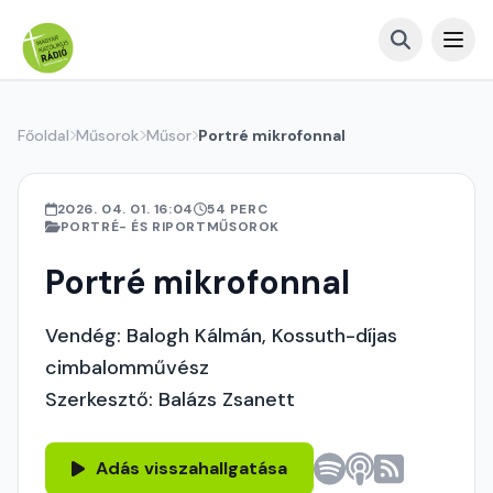
Főoldal
Műsorok
Műsor
Portré mikrofonnal
2026. 04. 01. 16:04
54 PERC
PORTRÉ- ÉS RIPORTMŰSOROK
Portré mikrofonnal
Vendég: Balogh Kálmán, Kossuth-díjas
cimbalomművész
Szerkesztő: Balázs Zsanett
Adás visszahallgatása