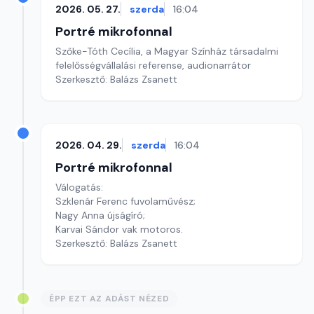
2026. 05. 27.
szerda
16:04
Portré mikrofonnal
Szőke-Tóth Cecília, a Magyar Színház társadalmi
felelősségvállalási referense, audionarrátor
Szerkesztő: Balázs Zsanett
2026. 04. 29.
szerda
16:04
Portré mikrofonnal
Válogatás:
Szklenár Ferenc fuvolaművész;
Nagy Anna újságíró;
Karvai Sándor vak motoros.
Szerkesztő: Balázs Zsanett
ÉPP EZT AZ ADÁST NÉZED