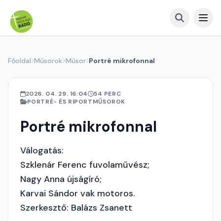
Főoldal
Műsorok
Műsor
Portré mikrofonnal
2026. 04. 29. 16:04
54 PERC
PORTRÉ- ÉS RIPORTMŰSOROK
Portré mikrofonnal
Válogatás:
Szklenár Ferenc fuvolaművész;
Nagy Anna újságíró;
Karvai Sándor vak motoros.
Szerkesztő: Balázs Zsanett