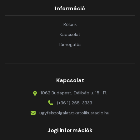
Információ
Rólunk
Kapcsolat
Támogatás
Kapcsolat
1062 Budapest, Délibáb u. 15.-17.
(+36 1) 255-3333
ugyfelszolgalat@katolikusradio.hu
Jogi információk