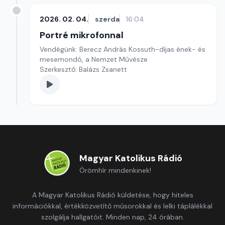
2026. 02. 04.
szerda
16:04
Portré mikrofonnal
Vendégünk: Berecz András Kossuth-díjas ének- és
mesemondó, a Nemzet Művésze
Szerkesztő: Balázs Zsanett
Magyar Katolikus Rádió
Örömhír mindenkinek!
A Magyar Katolikus Rádió küldetése, hogy hiteles
információkkal, értékközvetítő műsorokkal és lelki táplálékkal
szolgálja hallgatóit. Minden nap, 24 órában.