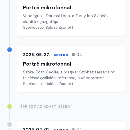
Portré mikrofonnal
Vendégünk: Darvasi Ilona, a Turay Ida Színház
alapító-igazgatója
Szerkesztő: Balázs Zsanett
2026. 05. 27.
szerda
16:04
Portré mikrofonnal
Szőke-Tóth Cecília, a Magyar Színház társadalmi
felelősségvállalási referense, audionarrátor
Szerkesztő: Balázs Zsanett
ÉPP EZT AZ ADÁST NÉZED
2026. 04. 01.
szerda
16:04