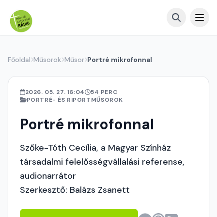
Főoldal
Műsorok
Műsor
Portré mikrofonnal
2026. 05. 27. 16:04
54 PERC
PORTRÉ- ÉS RIPORTMŰSOROK
Portré mikrofonnal
Szőke-Tóth Cecília, a Magyar Színház
társadalmi felelősségvállalási referense,
audionarrátor
Szerkesztő: Balázs Zsanett