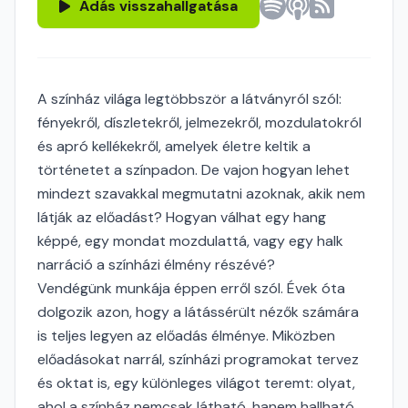
Adás visszahallgatása
A színház világa legtöbbször a látványról szól:
fényekről, díszletekről, jelmezekről, mozdulatokról
és apró kellékekről, amelyek életre keltik a
történetet a színpadon. De vajon hogyan lehet
mindezt szavakkal megmutatni azoknak, akik nem
látják az előadást? Hogyan válhat egy hang
képpé, egy mondat mozdulattá, vagy egy halk
narráció a színházi élmény részévé?
Vendégünk munkája éppen erről szól. Évek óta
dolgozik azon, hogy a látássérült nézők számára
is teljes legyen az előadás élménye. Miközben
előadásokat narrál, színházi programokat tervez
és oktat is, egy különleges világot teremt: olyat,
ahol a színház nemcsak látható, hanem hallható