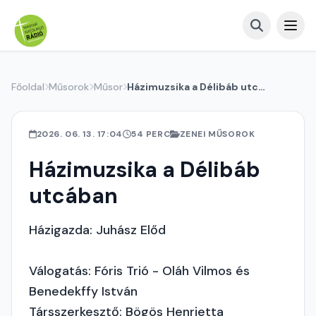
Főoldal
Műsorok
Műsor
Házimuzsika a Délibáb utcában
2026. 06. 13. 17:04
54 PERC
ZENEI MŰSOROK
Házimuzsika a Délibáb
utcában
Házigazda: Juhász Előd
Válogatás: Fóris Trió - Oláh Vilmos és
Benedekffy István
Társszerkesztő: Bögös Henrietta