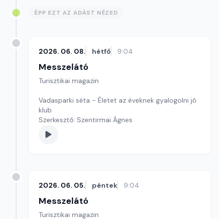
ÉPP EZT AZ ADÁST NÉZED
2026. 06. 08.
hétfő
9:04
Messzelátó
Turisztikai magazin
Vadasparki séta - Életet az éveknek gyalogolni jó
klub
Szerkesztő: Szentirmai Ágnes
2026. 06. 05.
péntek
9:04
Messzelátó
Turisztikai magazin