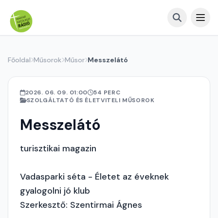
Főoldal
Műsorok
Műsor
Messzelátó
2026. 06. 09. 01:00
54 PERC
SZOLGÁLTATÓ ÉS ÉLETVITELI MŰSOROK
Messzelátó
turisztikai magazin
Vadasparki séta - Életet az éveknek
gyalogolni jó klub
Szerkesztő: Szentirmai Ágnes