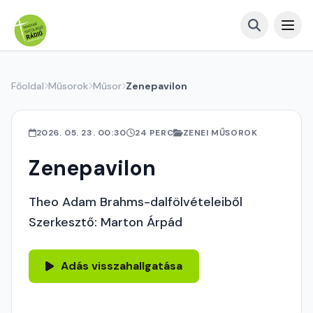
Főoldal
Műsorok
Műsor
Zenepavilon
2026. 05. 23. 00:30
24 PERC
ZENEI MŰSOROK
Zenepavilon
Theo Adam Brahms-dalfölvételeiből
Szerkesztő: Marton Árpád
Adás visszahallgatása