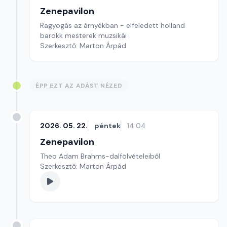
Zenepavilon
Ragyogás az árnyékban - elfeledett holland
barokk mesterek muzsikái
Szerkesztő: Marton Árpád
ÉPP EZT AZ ADÁST NÉZED
2026. 05. 22.
péntek
14:04
Zenepavilon
Theo Adam Brahms-dalfölvételeiből
Szerkesztő: Marton Árpád