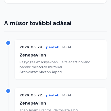
A műsor további adásai
2026. 05. 29.
péntek
14:04
Zenepavilon
Ragyogás az árnyékban - elfeledett holland
barokk mesterek muzsikái
Szerkesztő: Marton Árpád
2026. 05. 22.
péntek
14:04
Zenepavilon
Theo Adam Brahms-dalfölvételeiből