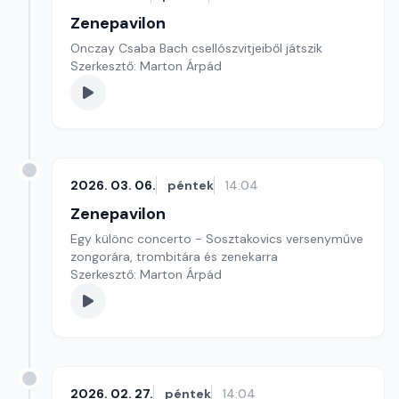
Zenepavilon
Onczay Csaba Bach csellószvitjeiből játszik
Szerkesztő: Marton Árpád
2026. 03. 06.
péntek
14:04
Zenepavilon
Egy különc concerto - Sosztakovics versenyműve
zongorára, trombitára és zenekarra
Szerkesztő: Marton Árpád
2026. 02. 27.
péntek
14:04