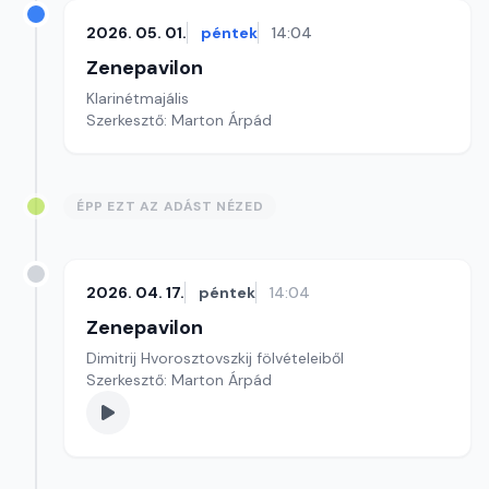
2026. 05. 01.
péntek
14:04
Zenepavilon
Klarinétmajális
Szerkesztő: Marton Árpád
ÉPP EZT AZ ADÁST NÉZED
2026. 04. 17.
péntek
14:04
Zenepavilon
Dimitrij Hvorosztovszkij fölvételeiből
Szerkesztő: Marton Árpád