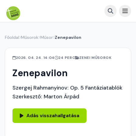
Főoldal
Műsorok
Műsor
Zenepavilon
2026. 04. 24. 14:04
24 PERC
ZENEI MŰSOROK
Zenepavilon
Szergej Rahmanyinov: Op. 5 Fantáziatablók
Szerkesztő: Marton Árpád
Adás visszahallgatása