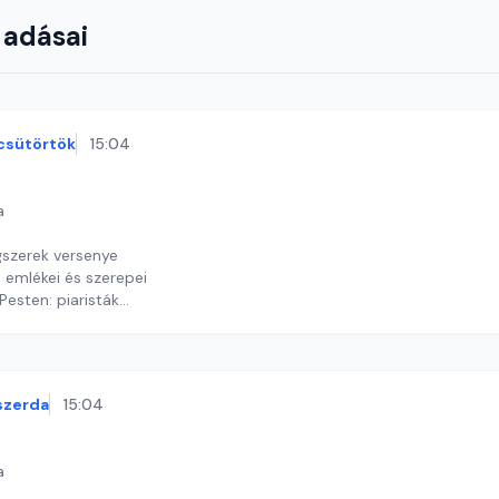
 adásai
csütörtök
15:04
a
szerek versenye
emlékei és szerepei
esten: piaristák
y György András
szerda
15:04
a