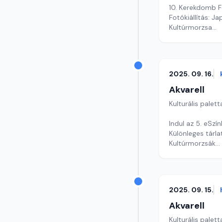
10. Kerekdomb F
Fotókiállítás: J
Kultúrmorzsa
Szerkesztő: Faz
2025. 09. 16.
Akvarell
Kulturális palett
Indul az 5. eSzín
Különleges tárl
Kultúrmorzsák
Szerkesztő: Csu
2025. 09. 15.
Akvarell
Kulturális palett