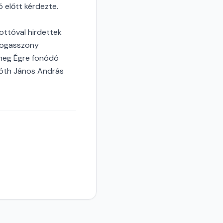
 előtt kérdezte.
ottóval hirdettek
ldogasszony
 meg Égre fonódó
 Tóth János András