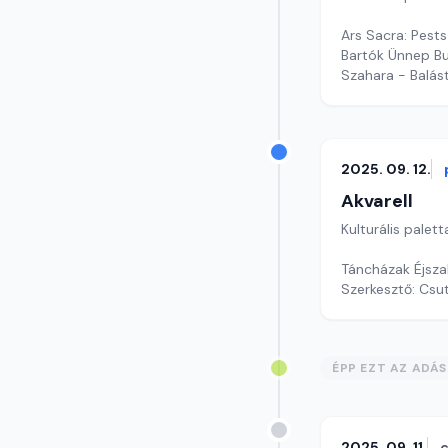
Ars Sacra: Pests
Bartók Ünnep B
Szahara - Balás
szerkesztő: Szen
2025. 09. 12.
Akvarell
Kulturális palett
Táncházak Éjsz
Szerkesztő: Csu
ÉPP EZT AZ ADÁ
2025. 09. 11.
c