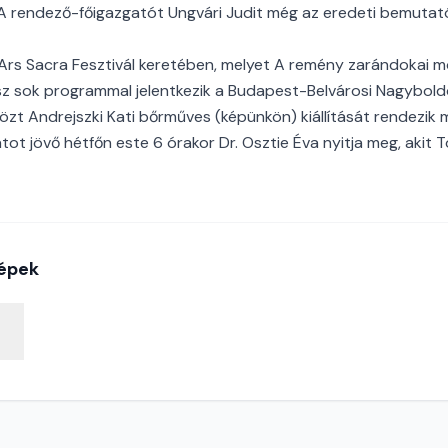
 rendező-főigazgatót Ungvári Judit még az eredeti bemutató
rs Sacra Fesztivál keretében, melyet A remény zarándokai m
esz sok programmal jelentkezik a Budapest-Belvárosi Nagybo
közt Andrejszki Kati bőrműves (képünkön) kiállítását rendezik
atot jövő hétfőn este 6 órakor Dr. Osztie Éva nyitja meg, akit
épek