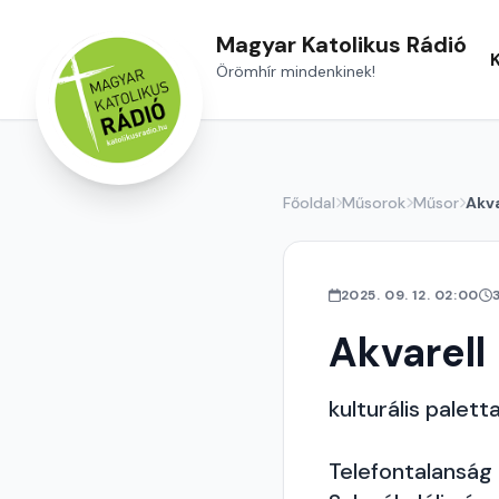
Magyar Katolikus Rádió
Örömhír mindenkinek!
Főoldal
Műsorok
Műsor
Akva
2025. 09. 12. 02:00
Akvarell
kulturális palett
Telefontalanság 