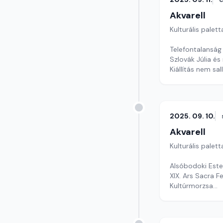
Akvarell
Kulturális palett
Telefontalanság 
Szlovák Júlia 
Kiállítás nem s
Szerkesztő: Nag
2025. 09. 10.
Akvarell
Kulturális palett
Alsóbodoki Est
XIX. Ars Sacra Fe
Kultúrmorzsa
Szerkesztő: Faz