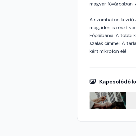
magyar fővárosban. A
.
A szombaton kezdő A
meg, idén is részt v
Főplébánia. A többi 
szálak címmel. A tárl
kért mikrofon elé.
Kapcsolódó k