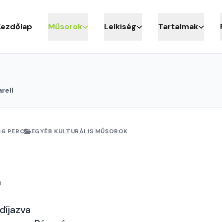
Kezdőlap
Műsorok
Lelkiség
Tartalmak
rell
36 PERC
EGYÉB KULTURÁLIS MŰSOROK
a
díjazva