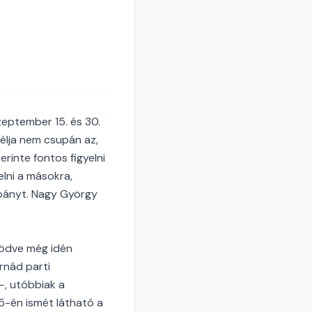
zeptember 15. és 30.
élja nem csupán az,
rinte fontos figyelni
elni a másokra,
mpányt. Nagy György
ködve még idén
rnád parti
-, utóbbiak a
5-én ismét látható a