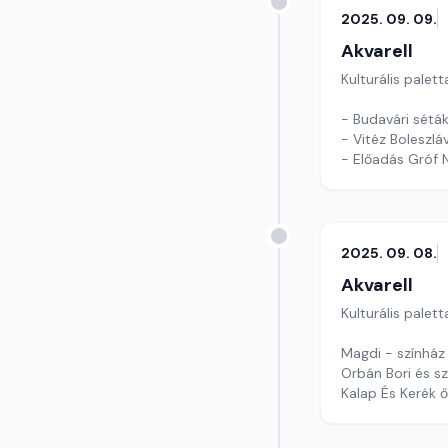
2025. 09. 09.
Akvarell
Kulturális palett
- Budavári sétá
- Vitéz Boleszlá
- Előadás Gróf 
Szerkesztő: Tóth
2025. 09. 08.
Akvarell
Kulturális palett
Magdi - színház
Orbán Bori és sz
Kalap És Kerék ő
szerkesztő: Szen