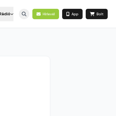
Rádió
Hírlevél
App
Bolt