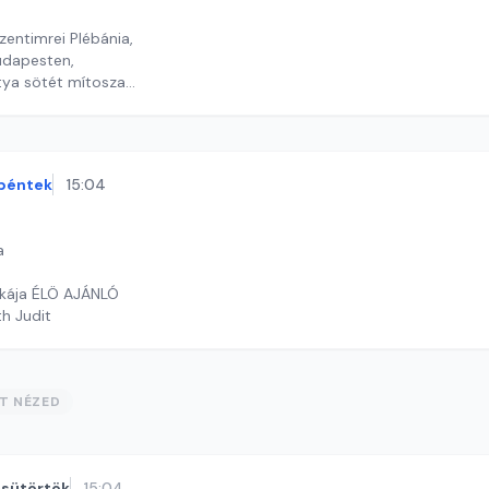
zentimrei Plébánia,
udapesten,
tya sötét mítosza
timrei Kristóf
péntek
15:04
a
akája ÉLÖ AJÁNLÓ
th Judit
ST NÉZED
sütörtök
15:04