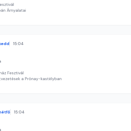
esztivál
apán Árnyalatai
ekas Gyöngyvér
kedd
15:04
a
ház Fesztivál
atvezetések a Prónay-kastélyban
th Judit
hétfő
15:04
a