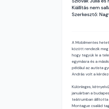
Szlovák Júlia é
Kiállítás nem s
Szerkesztő: Nag
A Mobilmentes hetet 
között rendezik meg 
hogy tegyük le a tel
egymásra és a másikra
például az autista g
András volt a kérdez
Különleges, kétnyelv
januárban a budapest
teátrumban állította
Montague család tagj