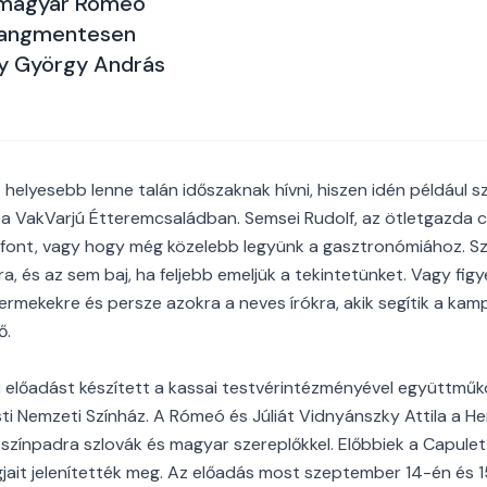
s magyar Rómeó
allangmentesen
y György András
helyesebb lenne talán időszaknak hívni, hiszen idén például s
a VakVarjú Étteremcsaládban. Semsei Rudolf, az ötletgazda c
efont, vagy hogy még közelebb legyünk a gasztronómiához. Sze
, és az sem baj, ha feljebb emeljük a tekintetünket. Vagy figy
yermekekre és persze azokra a neves írókra, akik segítik a ka
ő.
ű előadást készített a kassai testvérintézményével együttmű
i Nemzeti Színház. A Rómeó és Júliát Vidnyánszky Attila a He
 színpadra szlovák és magyar szereplőkkel. Előbbiek a Capulet
ait jelenítették meg. Az előadás most szeptember 14-én és 1