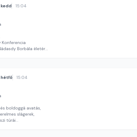
kedd
15:04
a
k
v Konferencia
Nádasdy Borbála életéről
 J. András
hétfő
15:04
a
 és boldoggá avatás,
erelmes slágerek,
szi túrái
timrei Kristóf