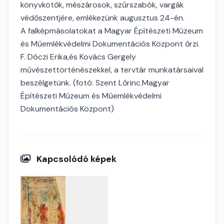
könyvkötők, mészárosok, szűrszabók, vargák
védőszentjére, emlékezünk augusztus 24-én.
A falképmásolatokat a Magyar Építészeti Múzeum
és Műemlékvédelmi Dokumentációs Központ őrzi.
F. Dóczi Erika,és Kovács Gergely
művészettörténészekkel, a tervtár munkatársaival
beszélgetünk. (fotó: Szent Lőrinc.Magyar
Építészeti Múzeum és Műemlékvédelmi
Dokumentációs Központ)
Kapcsolódó képek