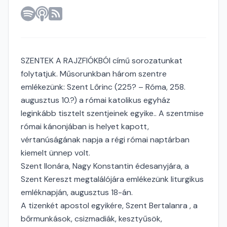
SZENTEK A RAJZFIÓKBÓl című sorozatunkat
folytatjuk. Műsorunkban három szentre
emlékezünk: Szent Lőrinc (225? – Róma, 258.
augusztus 10.?) a római katolikus egyház
leginkább tisztelt szentjeinek egyike.. A szentmise
római kánonjában is helyet kapott,
vértanúságának napja a régi római naptárban
kiemelt ünnep volt.
Szent Ilonára, Nagy Konstantin édesanyjára, a
Szent Kereszt megtalálójára emlékezünk liturgikus
emléknapján, augusztus 18-án.
A tizenkét apostol egyikére, Szent Bertalanra , a
bőrmunkások, csizmadiák, kesztyűsök,