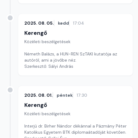
2025. 08. 05.
kedd
17:04
Kerengő
Közéleti beszélgetések
Németh Balázs, a HUN-REN SzTAKI kutatója az
autóról, ami a jövőbe néz.
Szerkesztő: Sályi András
2025. 08. 01.
péntek
17:30
Kerengő
Közéleti beszélgetések
Interjú dr. Birher Nándor dékánnal a Pázmány Péter
Katolikus Egyetem BTK diplomaátadóját követően.