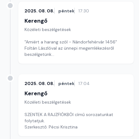
2025. 08. 08.
péntek
17:30
Kerengő
Közéleti beszélgetések
"Amiért a harang szól - Nándorfehérvár 1456"
Foltán Lászlóval az ünnepi megemlékezésről
beszélgetünk
Szerkesztő: Sallai Éva
2025. 08. 08.
péntek
17:04
Kerengő
Közéleti beszélgetések
SZENTEK A RAJZFIÓKBÓl című sorozatunkat
folytatjuk.
Szerkesztő: Pécsi Krisztina