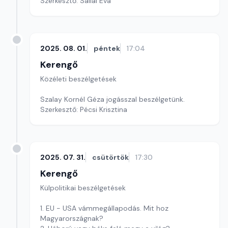
Szerkesztő: Sallai Éva
2025. 08. 01.
péntek
17:04
Kerengő
Közéleti beszélgetések
Szalay Kornél Géza jogásszal beszélgetünk.
Szerkesztő: Pécsi Krisztina
2025. 07. 31.
csütörtök
17:30
Kerengő
Külpolitikai beszélgetések
1. EU - USA vámmegállapodás. Mit hoz
Magyarországnak?