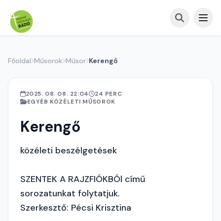
Főoldal
Műsorok
Műsor
Kerengő
2025. 08. 08. 22:04
24 PERC
EGYÉB KÖZÉLETI MŰSOROK
Kerengő
közéleti beszélgetések
SZENTEK A RAJZFIÓKBÓl című
sorozatunkat folytatjuk.
Szerkesztő: Pécsi Krisztina